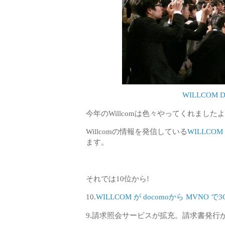
WILLCOM D4 o
今年のWillcomは色々やってくれましたよ
Willcomの情報を発信している
WILLCOM
ます。
それでは10位から!
10.
WILLCOM が docomoから MVNO
9.請求照会サービスが拡充。請求書発行