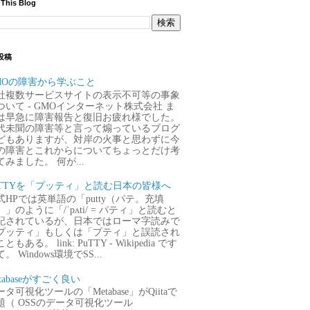
 This Blog
投稿
MOの障害から学ぶこと
社複数サービスサイトの表示不可等の事象
ついて - GMOインターネット株式会社 ま
は早急に障害報告と復旧お疲れ様でした。
代未聞の障害等と言って煽っているブログ
どもありますが、対岸の火事と思わずに今
の障害とこれからについてちょっとだけ考
てみました。 何が...
uTTYを「プッティ」と読む日本の皆様へ
式HPでは英単語の「putty（パテ。充填
）」のように「/ˈpʌti/ = パティ」と読むと
記されているが、日本ではローマ字読みで
プッティ」もしくは「プティ」と誤読され
ともある。 link: PuTTY - Wikipedia です
。 Windows環境でSS...
tabaseがすごく良い
タ可視化ツールの「Metabase」がQiitaで
題（ OSSのデータ可視化ツール