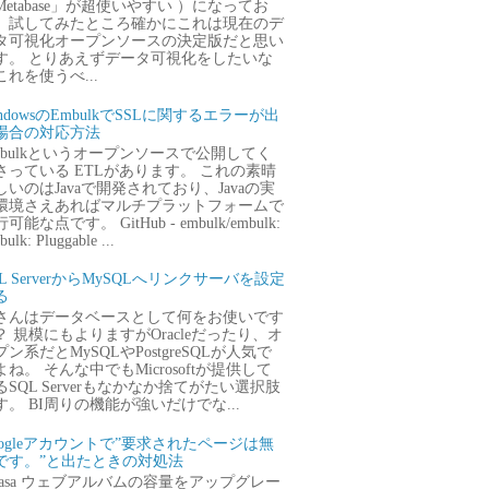
Metabase」が超使いやすい ）になってお
、試してみたところ確かにこれは現在のデ
タ可視化オープンソースの決定版だと思い
す。 とりあえずデータ可視化をしたいな
これを使うべ...
ndowsのEmbulkでSSLに関するエラーが出
場合の対応方法
mbulkというオープンソースで公開してく
さっている ETLがあります。 これの素晴
しいのはJavaで開発されており、Javaの実
環境さえあればマルチプラットフォームで
可能な点です。 GitHub - embulk/embulk:
ulk: Pluggable ...
QL ServerからMySQLへリンクサーバを設定
る
さんはデータベースとして何をお使いです
？ 規模にもよりますがOracleだったり、オ
プン系だとMySQLやPostgreSQLが人気で
よね。 そんな中でもMicrosoftが提供して
るSQL Serverもなかなか捨てがたい選択肢
す。 BI周りの機能が強いだけでな...
oogleアカウントで”要求されたページは無
です。”と出たときの対処法
icasa ウェブアルバムの容量をアップグレー