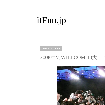
itFun.jp
2008/12/28
2008年のWILLCOM 10大