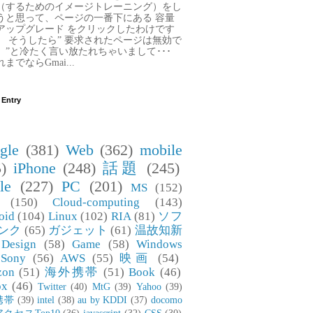
（するためのイメージトレーニング）をし
うと思って、ページの一番下にある 容量
アップグレード をクリックしたわけです
。 そうしたら” 要求されたページは無効で
。”と冷たく言い放たれちゃいまして･･･
までならGmai...
 Entry
gle
(381)
Web
(362)
mobile
)
iPhone
(248)
話題
(245)
le
(227)
PC
(201)
MS
(152)
(150)
Cloud-computing
(143)
oid
(104)
Linux
(102)
RIA
(81)
ソフ
ンク
(65)
ガジェット
(61)
温故知新
Design
(58)
Game
(58)
Windows
Sony
(56)
AWS
(55)
映画
(54)
zon
(51)
海外携帯
(51)
Book
(46)
ox
(46)
Twitter
(40)
MtG
(39)
Yahoo
(39)
携帯
(39)
intel
(38)
au by KDDI
(37)
docomo