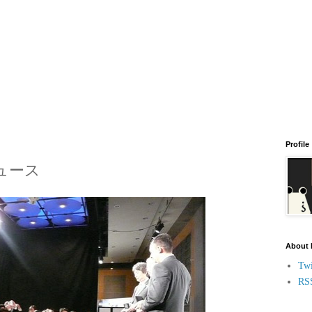
Profile
ニュース
About
Twi
RS