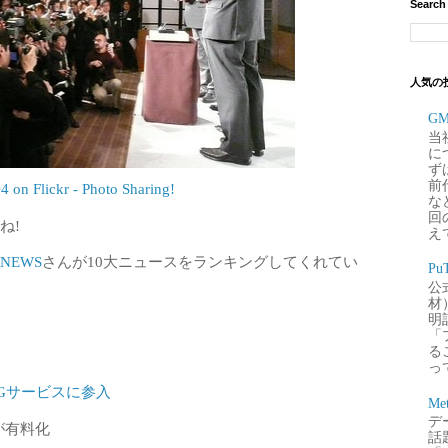
Search
人気の
G
当
に
ず
前
n Flickr - Photo Sharing!
な
回
ね!
え
 NEWS
さんが10大ニュースをランキングしてくれてい
P
公
材
明
「
るこ
って
 で3Gサービスに参入
Me
デー
が有料化
話