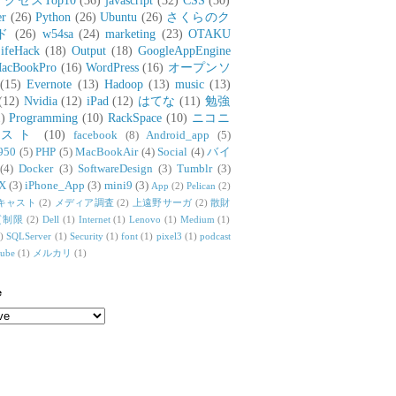
アクセスTop10
(36)
javascript
(32)
CSS
(30)
er
(26)
Python
(26)
Ubuntu
(26)
さくらのク
ド
(26)
w54sa
(24)
marketing
(23)
OTAKU
ifeHack
(18)
Output
(18)
GoogleAppEngine
acBookPro
(16)
WordPress
(16)
オープンソ
(15)
Evernote
(13)
Hadoop
(13)
music
(13)
(12)
Nvidia
(12)
iPad
(12)
はてな
(11)
勉強
)
Programming
(10)
RackSpace
(10)
ニコニ
リスト
(10)
facebook
(8)
Android_app
(5)
950
(5)
PHP
(5)
MacBookAir
(4)
Social
(4)
バイ
(4)
Docker
(3)
SoftwareDesign
(3)
Tumblr
(3)
X
(3)
iPhone_App
(3)
mini9
(3)
App
(2)
Pelican
(2)
キャスト
(2)
メディア調査
(2)
上遠野サーガ
(2)
散財
質制限
(2)
Dell
(1)
Internet
(1)
Lenovo
(1)
Medium
(1)
)
SQLServer
(1)
Security
(1)
font
(1)
pixel3
(1)
podcast
tube
(1)
メルカリ
(1)
e