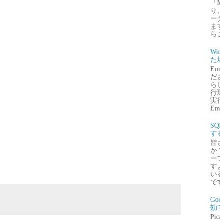
「
り
ー
ま
ら
Wi
た
E
だ
ら
行
実行
Emb
S
す
皆
か
ー
す
い
で
G
効
P