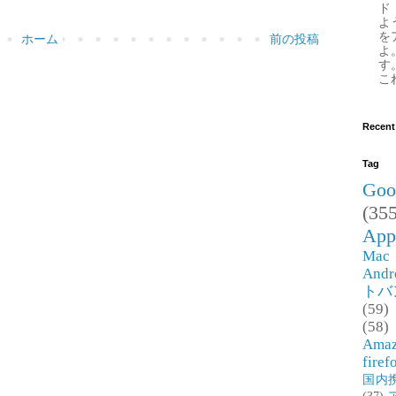
ド
よ
を
ホーム
前の投稿
よ
す
これ
Recent
Tag
Goo
(355
App
Mac
Andr
トバ
(59)
(58)
Ama
firef
国内