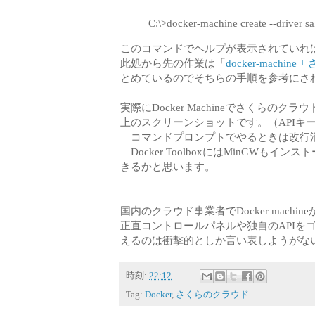
C:\>docker-machine create --driver s
このコマンドでヘルプが表示されていれ
此処から先の作業は「
docker-mach
とめているのでそちらの手順を参考にさ
実際にDocker Machineでさくらの
上のスクリーンショットです。（APIキ
コマンドプロンプトでやるときは改行消
Docker ToolboxにはMinGW
きるかと思います。
国内のクラウド事業者でDocker mach
正直コントロールパネルや独自のAPIを
えるのは衝撃的としか言い表しようがな
時刻:
22:12
Tag:
Docker
,
さくらのクラウド