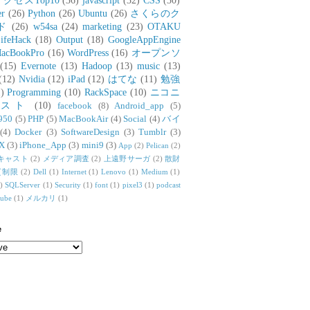
アクセスTop10
(36)
javascript
(32)
CSS
(30)
er
(26)
Python
(26)
Ubuntu
(26)
さくらのク
ド
(26)
w54sa
(24)
marketing
(23)
OTAKU
ifeHack
(18)
Output
(18)
GoogleAppEngine
acBookPro
(16)
WordPress
(16)
オープンソ
(15)
Evernote
(13)
Hadoop
(13)
music
(13)
(12)
Nvidia
(12)
iPad
(12)
はてな
(11)
勉強
)
Programming
(10)
RackSpace
(10)
ニコニ
リスト
(10)
facebook
(8)
Android_app
(5)
950
(5)
PHP
(5)
MacBookAir
(4)
Social
(4)
バイ
(4)
Docker
(3)
SoftwareDesign
(3)
Tumblr
(3)
X
(3)
iPhone_App
(3)
mini9
(3)
App
(2)
Pelican
(2)
キャスト
(2)
メディア調査
(2)
上遠野サーガ
(2)
散財
質制限
(2)
Dell
(1)
Internet
(1)
Lenovo
(1)
Medium
(1)
)
SQLServer
(1)
Security
(1)
font
(1)
pixel3
(1)
podcast
tube
(1)
メルカリ
(1)
e