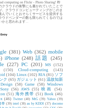
ud computing on Flickr - Photo Sharing! 昨
のクラウドの衝撃にも書かれていたことで
が、クラウドコンピューティングがこのま
進んでいくとおそらくサービスを提供する
ラウドベンダーの数も限られてくるのでは
いかと思われます...
 Entry
gle
(381)
Web
(362)
mobile
)
iPhone
(248)
話題
(245)
le
(227)
PC
(201)
MS
(152)
(150)
Cloud-computing
(143)
oid
(104)
Linux
(102)
RIA
(81)
ソフ
ンク
(65)
ガジェット
(61)
温故知新
Design
(58)
Game
(58)
Windows
Sony
(56)
AWS
(55)
映画
(54)
zon
(51)
海外携帯
(51)
Book
(46)
ox
(46)
Twitter
(40)
MtG
(39)
Yahoo
(39)
携帯
(39)
intel
(38)
au by KDDI
(37)
docomo