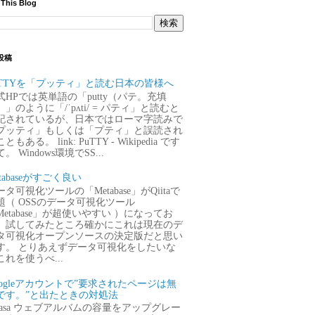
 This Blog
投稿
uTTYを「プッティ」と読む日本の皆様へ
式HPでは英単語の「putty（パテ。充填
）」のように「/ˈpʌti/ = パティ」と読むと
記されているが、日本ではローマ字読みで
プッティ」もしくは「プティ」と誤読され
ともある。 link: PuTTY - Wikipedia です
。 Windows環境でSS...
tabaseがすごく良い
タ可視化ツールの「Metabase」がQiitaで
題（ OSSのデータ可視化ツール
Metabase」が超使いやすい ）になってお
、試してみたところ確かにこれは現在のデ
タ可視化オープンソースの決定版だと思い
す。 とりあえずデータ可視化をしたいな
これを使うべ...
oogleアカウントで”要求されたページは無
です。”と出たときの対処法
icasa ウェブアルバムの容量をアップグレー