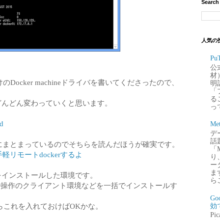
Search
人気の
P
公
材
Docker machineドライバを書いてくださったので、
明
「
るこ
でどんどん変わっていくと思います。
って
d
Me
デー
話
taにまとまっているのでそちらを読んだほうが確実です。
「
お手軽リモートdockerするよ
り
ー
ま
をインストールした環境です。
ら
acでDocker操作のクライアント環境などを一括でインストールす
G
いならこれを入れておけばOKかな。
効
P