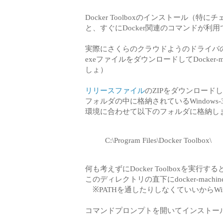
Docker Toolboxのインストール
と、すぐにDocker関連のコマンドが利
実際にさくらのクラウドようのドライバ
exeファイルをダウンロードしてDocker
しょ）
リリースファイル
のZIPをダウンロード
フォルダの中に格納されているWindows-3
環境に合わせて以下のフォルダに格納し
C:\Program Files\Docker Toolbox\
何も考えずにDocker Toolboxを
このディレクトリの直下にdocker-machine-d
※PATHを通したりしなくていいからWind
コマンドプロンプトを開いてインストー