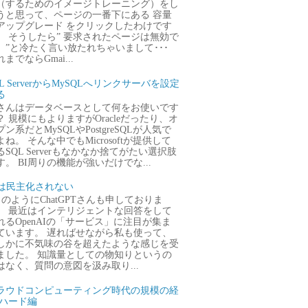
（するためのイメージトレーニング）をし
うと思って、ページの一番下にある 容量
アップグレード をクリックしたわけです
。 そうしたら” 要求されたページは無効で
。”と冷たく言い放たれちゃいまして･･･
までならGmai...
QL ServerからMySQLへリンクサーバを設定
る
さんはデータベースとして何をお使いです
？ 規模にもよりますがOracleだったり、オ
プン系だとMySQLやPostgreSQLが人気で
よね。 そんな中でもMicrosoftが提供して
るSQL Serverもなかなか捨てがたい選択肢
す。 BI周りの機能が強いだけでな...
Iは民主化されない
のようにChatGPTさんも申しておりま
。 最近はインテリジェントな回答をして
れるOpenAIの「サービス」に注目が集ま
ています。 遅ればせながら私も使って、
しかに不気味の谷を超えたような感じを受
ました。 知識量としての物知りというの
はなく、質問の意図を汲み取り...
ラウドコンピューティング時代の規模の経
 ハード編