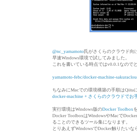
@nc_yamamoto
氏がさくらのクラウド向けの
早速Windows環境で試してみました。
これを書いている時点ではv0.0.1なの
yamamoto-febc/docker-machine-sakuraclou
ちなみにMacでの環境構築の手順はQii
docker-machine + さくらのクラウドで
実行環境はWindows版の
Docker Toolbox
Docker ToolboxはWindowsやM
ることのできるツール集になります。
とりあえずWindowsでDocker触りた