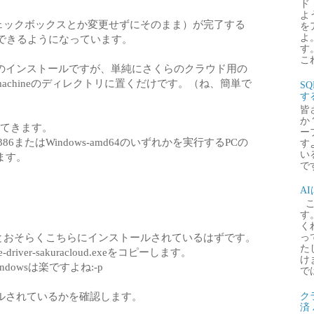
ド
よ
（特にチェックボックスとか変更せずにそのまま）が完了する
を
よ
用できるようになっています。
す
これ
のインストールですが、単純にさくらのクラウド用の
-machineのディレクトリに置くだけです。（ね、簡単で
S
す
皆
か
してきます。
ー
86またはWindows-amd64のいずれかを実行するPCの
す
い
ます。
で
A
こ
す
く
実行するとおそらくこちらにインストールされているはずです。
っ
た
river-sakuracloud.exeをコピーします。
け
owsは楽ですよね:-p
で
ルされているかを確認します。
ク
済