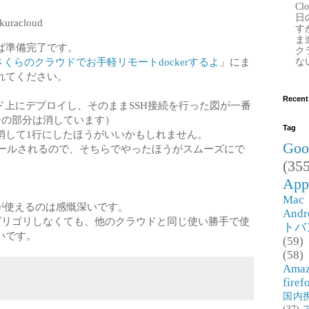
Clo
日
akuracloud
す
ま
ば準備完了です。
ク
ine + さくらのクラウドでお手軽リモートdockerするよ
」にま
な
れてください。
Recent
クラウド上にデプロイし、そのままSSH接続を行った図が一番
ーの部分は消しています）
Tag
して1行にしたほうがいいかもしれません。
Goo
もインストールされるので、そちらでやったほうがスムーズにで
(355
App
Mac
ineが使えるのは感慨深いです。
Andr
ゴリゴリしなくても、他のクラウドと同じ使い勝手で使
トバ
いです。
(59)
(58)
Ama
firef
国内