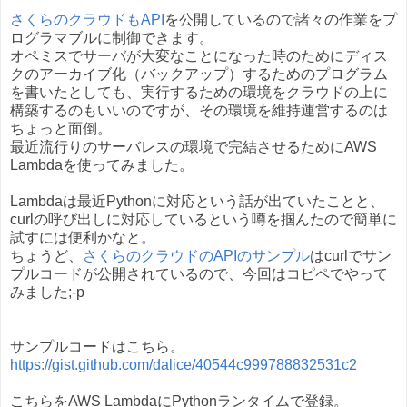
さくらのクラウドもAPI
を公開しているので諸々の作業をプ
ログラマブルに制御できます。
オペミスでサーバが大変なことになった時のためにディス
クのアーカイブ化（バックアップ）するためのプログラム
を書いたとしても、実行するための環境をクラウドの上に
構築するのもいいのですが、その環境を維持運営するのは
ちょっと面倒。
最近流行りのサーバレスの環境で完結させるためにAWS
Lambdaを使ってみました。
Lambdaは最近Pythonに対応という話が出ていたことと、
curlの呼び出しに対応しているという噂を掴んたので簡単に
試すには便利かなと。
ちょうど、
さくらのクラウドのAPIのサンプル
はcurlでサン
プルコードが公開されているので、今回はコピペでやって
みました;-p
サンプルコードはこちら。
https://gist.github.com/dalice/40544c999788832531c2
こちらをAWS LambdaにPythonランタイムで登録。