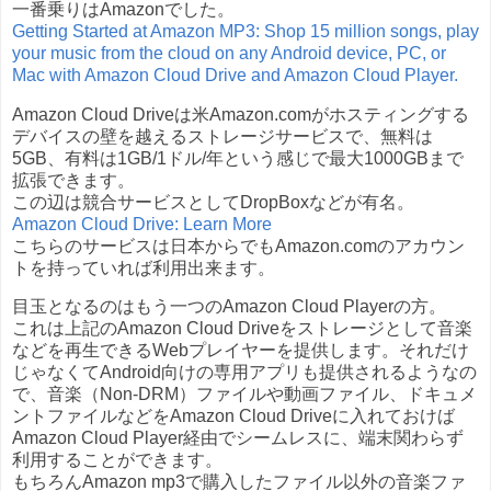
一番乗りはAmazonでした。
Getting Started at Amazon MP3: Shop 15 million songs, play
your music from the cloud on any Android device, PC, or
Mac with Amazon Cloud Drive and Amazon Cloud Player.
Amazon Cloud Driveは米Amazon.comがホスティングする
デバイスの壁を越えるストレージサービスで、無料は
5GB、有料は1GB/1ドル/年という感じで最大1000GBまで
拡張できます。
この辺は競合サービスとしてDropBoxなどが有名。
Amazon Cloud Drive: Learn More
こちらのサービスは日本からでもAmazon.comのアカウン
トを持っていれば利用出来ます。
目玉となるのはもう一つのAmazon Cloud Playerの方。
これは上記のAmazon Cloud Driveをストレージとして音楽
などを再生できるWebプレイヤーを提供します。それだけ
じゃなくてAndroid向けの専用アプリも提供されるようなの
で、音楽（Non-DRM）ファイルや動画ファイル、ドキュメ
ントファイルなどをAmazon Cloud Driveに入れておけば
Amazon Cloud Player経由でシームレスに、端末関わらず
利用することができます。
もちろんAmazon mp3で購入したファイル以外の音楽ファ