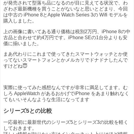
が発売されて型落ち品になるのが目に見えてる状況で、わ
ざわざ最新機種を買うことがないなと思いとどまり、今回
は中古の iPhone 8とApple Watch Series 3の Wifi モデルを
購入しました。
上の画像に書いてある通り価格は税別2万円、iPhone 8の中
古品と合わせて約4万円です。iPhone SEの1台分よりも安
価に揃いました。
まあ代わりにこれまで使ってきたスマートウォッチとか使
ってないスマートフォンとかメルカリでドナドナしたんで
すけどね😇
実際に使ってみた感想なんですが非常に満足してます。む
しろ AppleWatch があるおかげでiPhone をあまり触れなく
てもいいそんなような生活になってます
シリーズ5との比較
一応最初に最新世代のシリーズ5とシリーズ3の比較を軽く
しておきます。