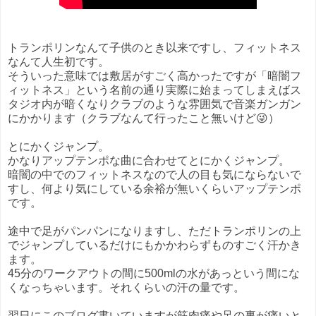
トランポリンなんて子供のとき以来ですし、フィットネス
なんて人生初です。
そういった意味では敷居がすごく高かったですが「暗闇フ
ィットネス」という名前の通り実際に始まってしまえばス
タジオ内が暗くなりクラブのような雰囲気で音楽ガンガン
にかかります（クラブなんて行ったこと無いけど😜）
とにかくジャンプ。
かなりアップテンポな曲に合わせてとにかくジャンプ。
暗闇の中でのフィットネスなので人の目も気にならないで
すし、何より気にしている余裕が無いくらいアップテンポ
です。
途中で足がパンパンになりますし、ただトランポリンの上
でジャンプしているだけにもかかわらずものすごく汗かき
ます。
45分のワークアウトの間に500mlの水があっという間にな
くなっちゃいます。それくらいの汗の量です。
翌日にこのブログ書いていますが筋肉痛や足の裏が痛いと