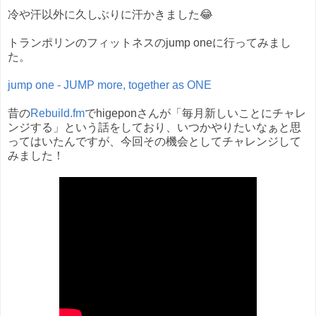
冷や汗以外に久しぶりに汗かきました😂
トランポリンのフィットネスのjump oneに行ってみまし
た。
jump one - JUMP more, together as ONE
昔の
Rebuild.fm
でhigeponさんが「毎月新しいことにチャレ
ンジする」という話をしており、いつかやりたいなぁと思
ってはいたんですが、今回その機会としてチャレンジして
みました！