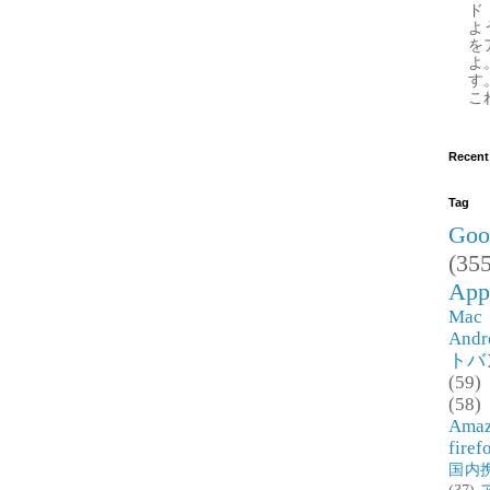
ド
よ
を
よ
す
これ
Recent
Tag
Goo
(355
App
Mac
Andr
トバ
(59)
(58)
Ama
firef
国内