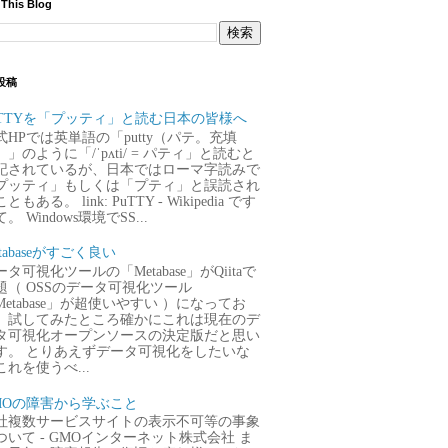
 This Blog
投稿
uTTYを「プッティ」と読む日本の皆様へ
式HPでは英単語の「putty（パテ。充填
）」のように「/ˈpʌti/ = パティ」と読むと
記されているが、日本ではローマ字読みで
プッティ」もしくは「プティ」と誤読され
ともある。 link: PuTTY - Wikipedia です
。 Windows環境でSS...
tabaseがすごく良い
タ可視化ツールの「Metabase」がQiitaで
題（ OSSのデータ可視化ツール
Metabase」が超使いやすい ）になってお
、試してみたところ確かにこれは現在のデ
タ可視化オープンソースの決定版だと思い
す。 とりあえずデータ可視化をしたいな
これを使うべ...
MOの障害から学ぶこと
社複数サービスサイトの表示不可等の事象
ついて - GMOインターネット株式会社 ま