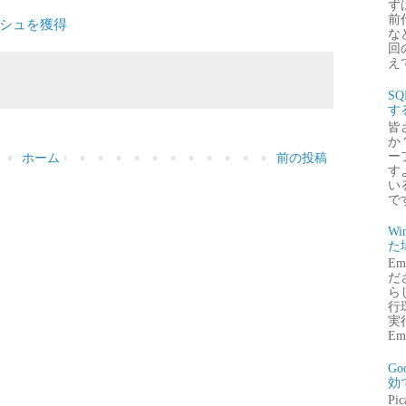
ず
前
ャッシュを獲得
な
回
え
S
す
皆
か
ー
ホーム
前の投稿
す
い
で
Wi
た
E
だ
ら
行
実行
Emb
G
効
P