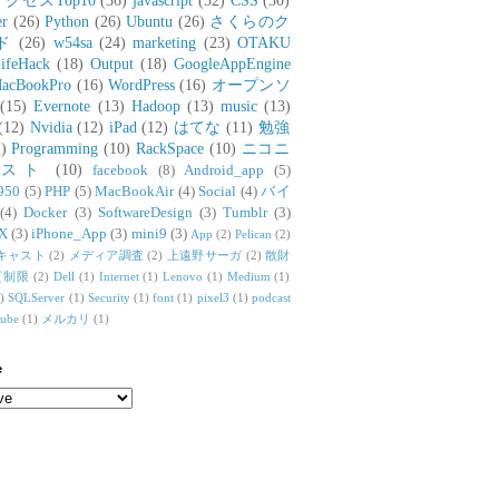
アクセスTop10
(36)
javascript
(32)
CSS
(30)
er
(26)
Python
(26)
Ubuntu
(26)
さくらのク
ド
(26)
w54sa
(24)
marketing
(23)
OTAKU
ifeHack
(18)
Output
(18)
GoogleAppEngine
acBookPro
(16)
WordPress
(16)
オープンソ
(15)
Evernote
(13)
Hadoop
(13)
music
(13)
(12)
Nvidia
(12)
iPad
(12)
はてな
(11)
勉強
)
Programming
(10)
RackSpace
(10)
ニコニ
リスト
(10)
facebook
(8)
Android_app
(5)
950
(5)
PHP
(5)
MacBookAir
(4)
Social
(4)
バイ
(4)
Docker
(3)
SoftwareDesign
(3)
Tumblr
(3)
X
(3)
iPhone_App
(3)
mini9
(3)
App
(2)
Pelican
(2)
キャスト
(2)
メディア調査
(2)
上遠野サーガ
(2)
散財
質制限
(2)
Dell
(1)
Internet
(1)
Lenovo
(1)
Medium
(1)
)
SQLServer
(1)
Security
(1)
font
(1)
pixel3
(1)
podcast
tube
(1)
メルカリ
(1)
e