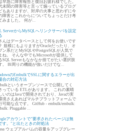
は早急に障害報告と復旧お疲れ様でした。
代未聞の障害等と言って煽っているブログ
どもありますが、対岸の火事と思わずに今
の障害とこれからについてちょっとだけ考
てみました。 何が...
QL ServerからMySQLへリンクサーバを設定
る
さんはデータベースとして何をお使いです
？ 規模にもよりますがOracleだったり、オ
プン系だとMySQLやPostgreSQLが人気で
よね。 そんな中でもMicrosoftが提供して
るSQL Serverもなかなか捨てがたい選択肢
す。 BI周りの機能が強いだけでな...
ndowsのEmbulkでSSLに関するエラーが出
場合の対応方法
mbulkというオープンソースで公開してく
さっている ETLがあります。 これの素晴
しいのはJavaで開発されており、Javaの実
環境さえあればマルチプラットフォームで
可能な点です。 GitHub - embulk/embulk:
ulk: Pluggable ...
oogleアカウントで”要求されたページは無
です。”と出たときの対処法
icasa ウェブアルバムの容量をアップグレー