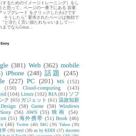
（するためのイメージトレーニング）をし
うと思って、ページの一番下にある 容量
アップグレード をクリックしたわけです
。 そうしたら” 要求されたページは無効で
。”と冷たく言い放たれちゃいまして･･･
までならGmai...
 Entry
gle
(381)
Web
(362)
mobile
)
iPhone
(248)
話題
(245)
le
(227)
PC
(201)
MS
(152)
(150)
Cloud-computing
(143)
oid
(104)
Linux
(102)
RIA
(81)
ソフ
ンク
(65)
ガジェット
(61)
温故知新
Design
(58)
Game
(58)
Windows
Sony
(56)
AWS
(55)
映画
(54)
zon
(51)
海外携帯
(51)
Book
(46)
ox
(46)
Twitter
(40)
MtG
(39)
Yahoo
(39)
携帯
(39)
intel
(38)
au by KDDI
(37)
docomo