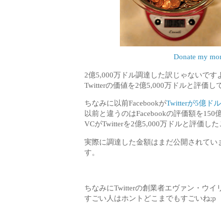
Donate my mone
2億5,000万ドル調達した訳じゃないですよ
Twitterの価値を2億5,000万ドルと
ちなみに以前Facebookが
Twitterが5
以前と違うのはFacebookの評価額を15
VCがTwitterを2億5,000万ドルと評価し
実際に調達した金額はまだ公開されてい
す。
ちなみにTwitterの創業者エヴァン・ウイ
すごい人はホントどこまでもすごいね;p