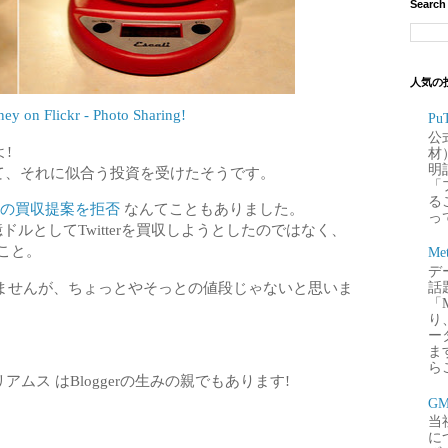
Search
人気の
y on Flickr - Photo Sharing!
P
公
!
材
明
評価して、それに似合う投資を受けたそうです。
「
るこ
億ドルの買収提案を拒否
なんてこともありました。
って
0億ドルとしてTwitterを買収しようとしたのではなく、
たこと。
Me
デー
ませんが、ちょっとやそっとの値段じゃないと思いま
話
「
り
ー
ま
ら
リアムス はBloggerの生みの親でもあります!
G
当
に