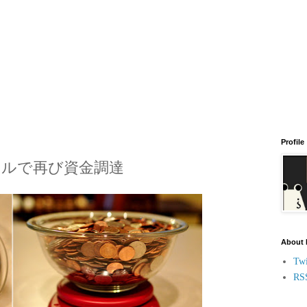
Profile
00万ドルで再び資金調達
About
Twi
RS