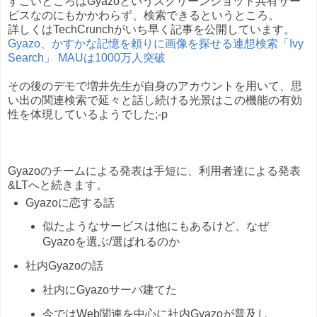
すごいところはGyazoというスクリーンショット共有サー
ビスなのにもかかわらず、検索できるというところ。
詳しくはTechCrunchがいち早く記事を公開しています。
Gyazo、かすかな記憶を頼りに画像を探せる連想検索「Ivy
Search」 MAUは1000万人突破
その後のデモで増井先生が自身のアカウントを用いて、思
い出の関連検索で延々と話し続ける光景はこの機能の有効
性を体現しているようでした;-p
Gyazoのチームによる発表は手短に、利用者達による発表
&LTへと続きます。
Gyazoに恋する話
似たようなサービスは他にもあるけど、なぜ
Gyazoを選ぶ/選ばれるのか
社内Gyazoの話
社内にGyazoサーバ建てた
今ではWeb関連を中心に社内Gyazoが普及し