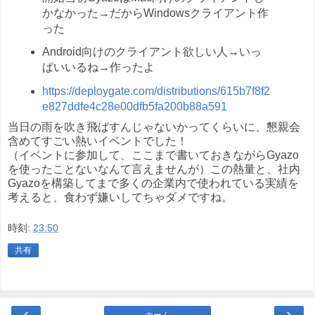
かなかった→だからWindowsクライアント作
った
Android向けのクライアント欲しい人→いっ
ぱいいるね→作ったよ
https://deploygate.com/distributions/615b7f8f2
e827ddfe4c28e00dfb5fa200b88a591
当日の雨を吹き飛ばすんじゃないかってくらいに、懇親会
含めてすごい熱いイベントでした！
（イベントに参加して、ここまで書いておきながらGyazo
を使ったことないなんて言えませんが）この熱量と、社内
Gyazoを構築してまで多くの企業内で使われている実績を
考えると、食わず嫌いしてちゃダメですね。
時刻:
23:50
共有
‹
›
ホーム