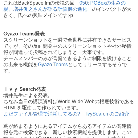
これはBackSpace.fmの伝説の回
050: POBoxの生みの
親、増井俊之さんが語る計算機の進化
のインパクトが大
きく、氏への興味メインです;-p
Gyazo Teams発表
スクリーンショットを一瞬で全世界に共有できるサービス
ですが、その反面開発中のスクリーンショットや社外秘情
報が間違って投稿されてしまうと一大事です。
チームメンバーのみが閲覧できるように制限を設けること
の出来る機能を
Gyazo Teams
としてリリースするそうで
す。
Ｉｖｙ Search発表
増井先生による発表。
ちなみ当日の講演資料はWorld Wide Webの根底技術である
HTMLを駆使して作られています。
まだファイル管理で消耗してるの? IvySearch のご紹介
蔦が絡まるようにあるアイテムからあるアイテムの関連情
報を元に検索できる、新しい検索機能を提供します。この