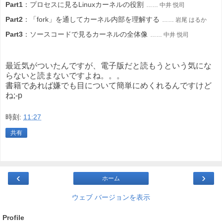
Part1
：プロセスに見るLinuxカーネルの役割
…… 中井 悦司
Part2
：「fork」を通してカーネル内部を理解する
…… 岩尾 はるか
Part3
：ソースコードで見るカーネルの全体像
…… 中井 悦司
最近気がついたんですが、電子版だと読もうという気にな
らないと読まないですよね。。。
書籍であれば嫌でも目について簡単にめくれるんですけど
ね;-p
時刻:
11:27
共有
‹
›
ホーム
ウェブ バージョンを表示
Profile