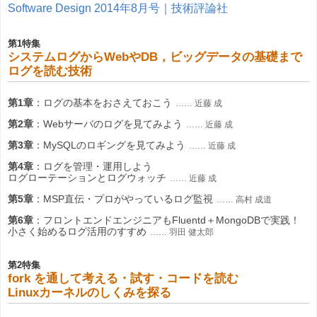
Software Design 2014年8月号｜技術評論社
第1特集
システムログからWebやDB，ビッグデータの基礎まで
ログを読む技術
第1章
：ログの基本をおさえておこう
…… 近藤 成
第2章
：Webサーバのログを見てみよう
…… 近藤 成
第3章
：MySQLのロギングを見てみよう
…… 近藤 成
第4章
：ログを管理・運用しよう
ログローテーションとログウォッチ
…… 近藤 成
第5章
：MSP直伝・プロがやっているログ監視
…… 高村 成道
第6章
：
フロントエンドエンジニアもFluentd＋MongoDBで実践！
小さく始めるログ活用のすすめ
…… 羽田 健太郎
第2特集
fork を通して考える・試す・コードを読む
Linuxカーネルのしくみを探る