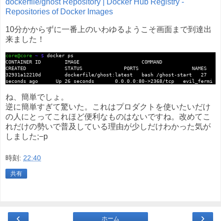
dockerfile/ghost Repository | Docker Hub Registry -
Repositories of Docker Images
10分かからずに一番上のいわゆるようこそ画面まで到達出
来ました！
core@core
~ $
docker ps
CONTAINER ID IMAGE COMMAND
CREATED STATUS PORTS NAMES
32931a12210d dockerfile/ghost:latest bash /ghost-start 27
seconds ago Up 26 seconds 0.0.0.0:80->2368/tcp evil_fermi
ね、簡単でしょ。
逆に簡単すぎて驚いた。これはプロダクトを使いたいだけ
の人にとってこれほど便利なものはないですね。改めてこ
れだけの勢いで普及している理由が少しだけわかった気が
しました;−p
時刻:
22:40
共有
‹
›
ホーム