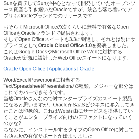
Sunを買収してSunが中心となって開発していたオープンソ
ース資産も引き継いだOracleですが、統合も落ち着いてア
プリもOracleブランドでのリリースです。
おそらくMicrosoft Officeの次くらいに無料で有名なOpen
OfficeもOracleブランドで提供されます。
そしてOpen Officeスイートも3.3に到達し、それとは別にサ
プライズとして
Oracle Cloud Office 1.0
を発表しました。
これはGoogle DocsやMicrosoft Office Webに対抗する
Oracleが新規に設計したWeb Officeスイートになります。
Oracle Open Office | Applications | Oracle
Word/Excel/Powerpointに相当する
Text/Spreadsheet/Presentationの3種類。メジャーな部分は
これでカバーできそうです。
当然Oracleさんなので対エンタープライズのスイート製品
になると思いますが、OracleがSaaSビジネスに参入してき
たことは印象的。これはWeb経由にサービスを提供してい
くことがエンタープライズ向けのデファクトになっていく
のかな?
ちなみに、インストールするタイプのOpen Officeに対して
もOracleの有償サポートが始まりました。