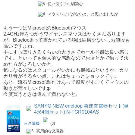
使い良く手に馴染む
マウスパッドがないと、と思いましたが
もう一つはMicrosoftのBluetoothマウス
2.4GHz帯をつかうワイヤレスマウスはたくさんあります
が、Bluetoothって書かれている物は結構少ないしお値段も
高いですよね。
手にすっぽり入るくらいの大きさでホールド感は良い感じ
です。といっても個人的な感想なのでお店とかで触って決
めた方がよろしいかと。
気になるのはスクロールがいかにも機械式というか、カリ
カリ音がうるさい点。これはちょっとショックです。
あと、流石Microsoft製だけあって感度がすごくてマウスの
動きが荒々しいです;p
今度買うときは選んで買わないと。
SANYO NEW eneloop 急速充電器セット(単
4形4個セット) N-TGR0104AS
三洋電機
(3)
実用的な充電器