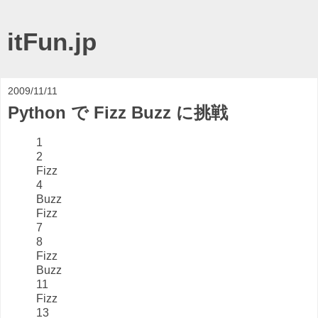
itFun.jp
2009/11/11
Python で Fizz Buzz に挑戦
1
2
Fizz
4
Buzz
Fizz
7
8
Fizz
Buzz
11
Fizz
13