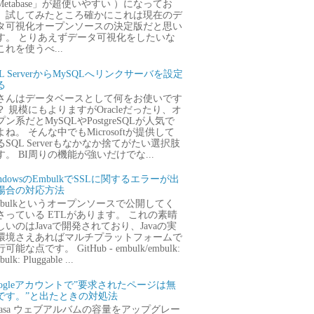
Metabase」が超使いやすい ）になってお
、試してみたところ確かにこれは現在のデ
タ可視化オープンソースの決定版だと思い
す。 とりあえずデータ可視化をしたいな
これを使うべ...
QL ServerからMySQLへリンクサーバを設定
る
さんはデータベースとして何をお使いです
？ 規模にもよりますがOracleだったり、オ
プン系だとMySQLやPostgreSQLが人気で
よね。 そんな中でもMicrosoftが提供して
るSQL Serverもなかなか捨てがたい選択肢
す。 BI周りの機能が強いだけでな...
ndowsのEmbulkでSSLに関するエラーが出
場合の対応方法
mbulkというオープンソースで公開してく
さっている ETLがあります。 これの素晴
しいのはJavaで開発されており、Javaの実
環境さえあればマルチプラットフォームで
可能な点です。 GitHub - embulk/embulk:
ulk: Pluggable ...
oogleアカウントで”要求されたページは無
です。”と出たときの対処法
icasa ウェブアルバムの容量をアップグレー