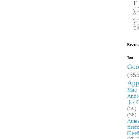
ド
よ
を
よ
す
これ
Recent
Tag
Goo
(355
App
Mac
Andr
トバ
(59)
(58)
Ama
firef
国内