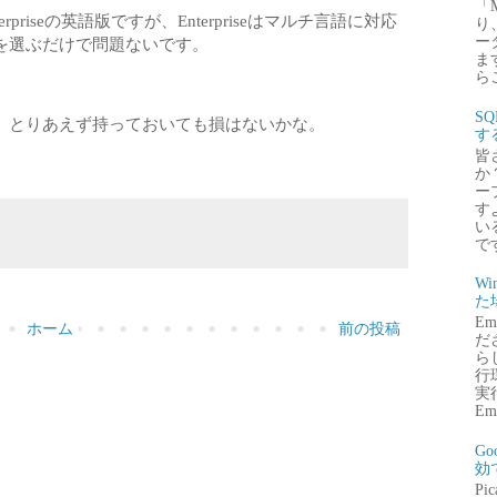
「
erpriseの英語版ですが、Enterpriseはマルチ言語に対応
り
ー
を選ぶだけで問題ないです。
ま
ら
S
、とりあえず持っておいても損はないかな。
す
皆
か
ー
す
い
で
Wi
た
E
ホーム
前の投稿
だ
ら
行
実行
Emb
G
効
P