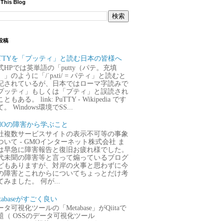
 This Blog
投稿
uTTYを「プッティ」と読む日本の皆様へ
式HPでは英単語の「putty（パテ。充填
）」のように「/ˈpʌti/ = パティ」と読むと
記されているが、日本ではローマ字読みで
プッティ」もしくは「プティ」と誤読され
ともある。 link: PuTTY - Wikipedia です
。 Windows環境でSS...
MOの障害から学ぶこと
社複数サービスサイトの表示不可等の事象
ついて - GMOインターネット株式会社 ま
は早急に障害報告と復旧お疲れ様でした。
代未聞の障害等と言って煽っているブログ
どもありますが、対岸の火事と思わずに今
の障害とこれからについてちょっとだけ考
てみました。 何が...
tabaseがすごく良い
タ可視化ツールの「Metabase」がQiitaで
題（ OSSのデータ可視化ツール