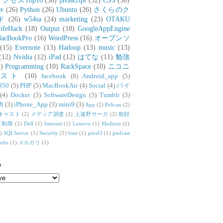
アクセスTop10
(36)
javascript
(32)
CSS
(30)
er
(26)
Python
(26)
Ubuntu
(26)
さくらのク
ド
(26)
w54sa
(24)
marketing
(23)
OTAKU
ifeHack
(18)
Output
(18)
GoogleAppEngine
acBookPro
(16)
WordPress
(16)
オープンソ
(15)
Evernote
(13)
Hadoop
(13)
music
(13)
(12)
Nvidia
(12)
iPad
(12)
はてな
(11)
勉強
)
Programming
(10)
RackSpace
(10)
ニコニ
リスト
(10)
facebook
(8)
Android_app
(5)
950
(5)
PHP
(5)
MacBookAir
(4)
Social
(4)
バイ
(4)
Docker
(3)
SoftwareDesign
(3)
Tumblr
(3)
X
(3)
iPhone_App
(3)
mini9
(3)
App
(2)
Pelican
(2)
キャスト
(2)
メディア調査
(2)
上遠野サーガ
(2)
散財
質制限
(2)
Dell
(1)
Internet
(1)
Lenovo
(1)
Medium
(1)
)
SQLServer
(1)
Security
(1)
font
(1)
pixel3
(1)
podcast
tube
(1)
メルカリ
(1)
e