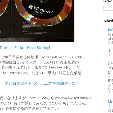
Search
人気の
P
公
材
明
「
iscs on Flickr - Photo Sharing!
るこ
って
90日間試せる体験版「Microsoft Windows 7 90-
開した。本体験版はOSがインストールされたVHD形式の
G
公開されており、仮想PCサーバー「Hyper-V
当
2007」や「Virtual Box」などVHD形式に対応した仮想
に
ず
前
しで90日間試せる“Windows 7”を仮想ディスク
な
回
え
が必要になりますが、VirtualBoxならWindows/Mac/Linuxの
Me
のでとりあえず試してみるのは良いかもしれません。
デー
wsが必要になるので注意して下さい。
話