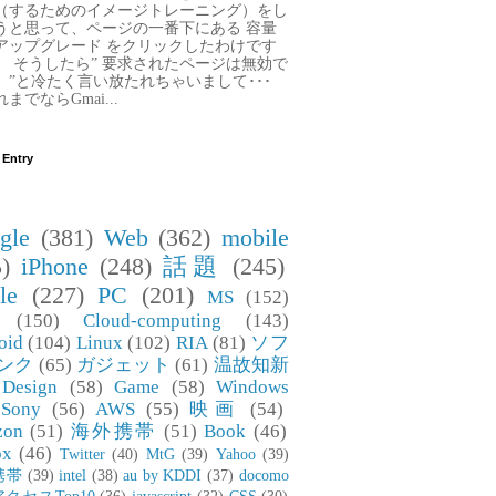
（するためのイメージトレーニング）をし
うと思って、ページの一番下にある 容量
アップグレード をクリックしたわけです
。 そうしたら” 要求されたページは無効で
。”と冷たく言い放たれちゃいまして･･･
までならGmai...
 Entry
gle
(381)
Web
(362)
mobile
)
iPhone
(248)
話題
(245)
le
(227)
PC
(201)
MS
(152)
(150)
Cloud-computing
(143)
oid
(104)
Linux
(102)
RIA
(81)
ソフ
ンク
(65)
ガジェット
(61)
温故知新
Design
(58)
Game
(58)
Windows
Sony
(56)
AWS
(55)
映画
(54)
zon
(51)
海外携帯
(51)
Book
(46)
ox
(46)
Twitter
(40)
MtG
(39)
Yahoo
(39)
携帯
(39)
intel
(38)
au by KDDI
(37)
docomo