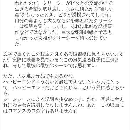
われたのだ。クリーシーがピタとの交流の中で
生きる希望を取り戻し、まさに彼女から”新しい
命”をもらったとき、ピタが誘拐されてしまう。
自分の命よりも大切なものを奪われたクリーシ
ーは復讐を誓う。しかし、それは単純な誘拐事
件などではなかった。巨大な犯罪組織と予想も
しなかった真相がクリーシーを待ち受けてい
た。
文字で書くとこの程度の良くある復習檄に見えちゃいます
が、実際に映画を見ているとこの鬼気迫る様子に圧倒さ
れ、そして最後の最後のシーンでは思わず…
ただ、人を選ぶ作品でもあるかな。
ハッピーエンドじゃないと満足できないという人にとっ
て、ハッピーエンドだけどこれじゃ…という風に感じるか
も。
シーンシーンによる説明も少なめです。ただ、普通に考え
ればわざわざ説明したりしませんよね。あと、この映画に
はロマンスのロの字もありません:p