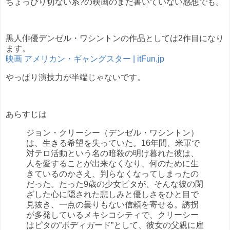
ちょっぴり切ない系?の映画のまだ書いていない感想でも。
黒人俳優デンゼル・ワシントンの作品としては2作目になり
ます。
映画 アメリカン・ギャングスター | itFun.jp
やっぱり演技力が半端じゃないです。
あらすじは
ジョン・クリーシー（デンゼル・ワシントン）
は、生きる希望を失っていた。16年間、米軍で
対テロ活動という名の暗殺の明け暮れた彼は、
人を愛することが出来なくなり、何のために生
きているのかさえ、判らなくなってしまったの
だった。たった9歳の少女ピタが、そんな彼の閉
ざした心に隠された悲しみと優しさをひと目で
見抜き、一点の曇りもない信頼を寄せる。誘拐
が多発しているメキシコシティで、クリーシー
はピタの”ボディガード”として、彼女の父親に雇