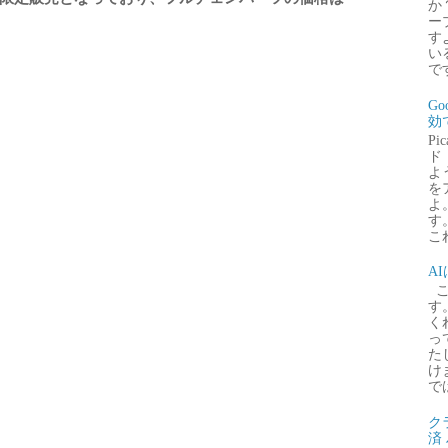
か
ー
す
い
で
G
効
P
ド
よ
を
よ
す
これ
A
こ
す
く
っ
た
け
で
ク
済