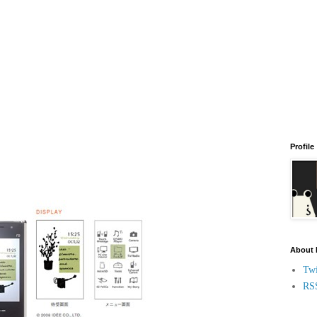
Profile
About
Twi
RS