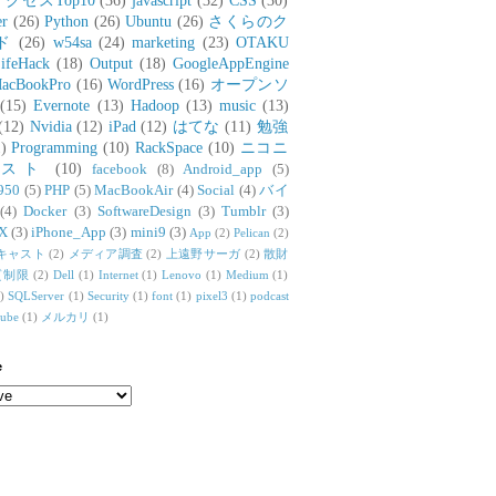
アクセスTop10
(36)
javascript
(32)
CSS
(30)
er
(26)
Python
(26)
Ubuntu
(26)
さくらのク
ド
(26)
w54sa
(24)
marketing
(23)
OTAKU
ifeHack
(18)
Output
(18)
GoogleAppEngine
acBookPro
(16)
WordPress
(16)
オープンソ
(15)
Evernote
(13)
Hadoop
(13)
music
(13)
(12)
Nvidia
(12)
iPad
(12)
はてな
(11)
勉強
)
Programming
(10)
RackSpace
(10)
ニコニ
リスト
(10)
facebook
(8)
Android_app
(5)
950
(5)
PHP
(5)
MacBookAir
(4)
Social
(4)
バイ
(4)
Docker
(3)
SoftwareDesign
(3)
Tumblr
(3)
X
(3)
iPhone_App
(3)
mini9
(3)
App
(2)
Pelican
(2)
キャスト
(2)
メディア調査
(2)
上遠野サーガ
(2)
散財
質制限
(2)
Dell
(1)
Internet
(1)
Lenovo
(1)
Medium
(1)
)
SQLServer
(1)
Security
(1)
font
(1)
pixel3
(1)
podcast
tube
(1)
メルカリ
(1)
e