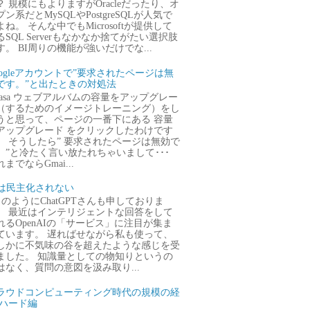
？ 規模にもよりますがOracleだったり、オ
プン系だとMySQLやPostgreSQLが人気で
よね。 そんな中でもMicrosoftが提供して
るSQL Serverもなかなか捨てがたい選択肢
す。 BI周りの機能が強いだけでな...
oogleアカウントで”要求されたページは無
です。”と出たときの対処法
icasa ウェブアルバムの容量をアップグレー
（するためのイメージトレーニング）をし
うと思って、ページの一番下にある 容量
アップグレード をクリックしたわけです
。 そうしたら” 要求されたページは無効で
。”と冷たく言い放たれちゃいまして･･･
までならGmai...
Iは民主化されない
のようにChatGPTさんも申しておりま
。 最近はインテリジェントな回答をして
れるOpenAIの「サービス」に注目が集ま
ています。 遅ればせながら私も使って、
しかに不気味の谷を超えたような感じを受
ました。 知識量としての物知りというの
はなく、質問の意図を汲み取り...
ラウドコンピューティング時代の規模の経
 ハード編