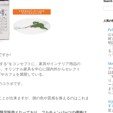
Search
人気の
P
公
材
明
「
るこ
すか!
って
案する"をコンセプトに、家具やインテリア用品の
Me
デー
る。オリジナル家具を中心に国内外からセレクト
話
プやカフェを展開している。
「
り
"のコラボです。
ー
ま
ら
ことが出来ますが、側の色や質感を換えるのはこれま
S
す
皆
0台の限定販売となっており、フルチェンパーツの価格は