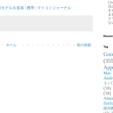
Clo
日
モデルを追加 | 携帯 | マイコミジャーナル
す
ま
ク
な
Recent
ホーム
前の投稿
Tag
Goo
(355
App
Mac
Andr
トバ
(59)
(58)
Ama
firef
国内