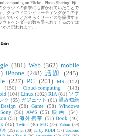
ud computing on Flickr - Photo Sharing! 昨
のクラウドの衝撃にも書かれていたことで
が、クラウドコンピューティングがこのま
進んでいくとおそらくサービスを提供する
ラウドベンダーの数も限られてくるのでは
いかと思われます...
 Entry
gle
(381)
Web
(362)
mobile
)
iPhone
(248)
話題
(245)
le
(227)
PC
(201)
MS
(152)
(150)
Cloud-computing
(143)
oid
(104)
Linux
(102)
RIA
(81)
ソフ
ンク
(65)
ガジェット
(61)
温故知新
Design
(58)
Game
(58)
Windows
Sony
(56)
AWS
(55)
映画
(54)
zon
(51)
海外携帯
(51)
Book
(46)
ox
(46)
Twitter
(40)
MtG
(39)
Yahoo
(39)
携帯
(39)
intel
(38)
au by KDDI
(37)
docomo