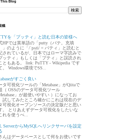
 This Blog
投稿
uTTYを「プッティ」と読む日本の皆様へ
式HPでは英単語の「putty（パテ。充填
）」のように「/ˈpʌti/ = パティ」と読むと
記されているが、日本ではローマ字読みで
プッティ」もしくは「プティ」と誤読され
ともある。 link: PuTTY - Wikipedia です
。 Windows環境でSS...
tabaseがすごく良い
タ可視化ツールの「Metabase」がQiitaで
題（ OSSのデータ可視化ツール
Metabase」が超使いやすい ）になってお
、試してみたところ確かにこれは現在のデ
タ可視化オープンソースの決定版だと思い
す。 とりあえずデータ可視化をしたいな
これを使うべ...
QL ServerからMySQLへリンクサーバを設定
る
さんはデータベースとして何をお使いです