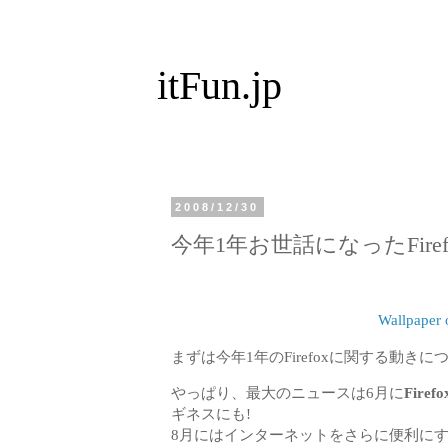
itFun.jp
2008/12/30
今年1年お世話になったFire
Wallpaper o
まずは今年1年のFirefoxに関する動きに
やっぱり、最大のニュースは6月に
Firefo
ギネスにも!
8月にはインターネットをさらに便利に