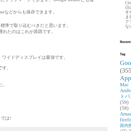
Clo
日
oneなどからも保存できます。
す
ま
ク
傑作。標準で取り込むべきだと思います。
な
こし遅れたのはこれが原因です。
Recent
Tag
わせで、ワイドディスプレイは最強です。
Goo
です。
(355
。
App
Mac
た。
Andr
トバ
(59)
(58)
Ama
までは!
firef
国内