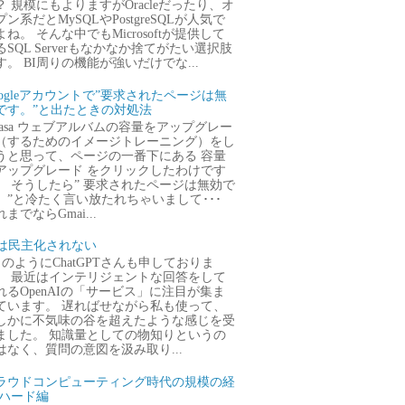
？ 規模にもよりますがOracleだったり、オ
プン系だとMySQLやPostgreSQLが人気で
よね。 そんな中でもMicrosoftが提供して
るSQL Serverもなかなか捨てがたい選択肢
す。 BI周りの機能が強いだけでな...
oogleアカウントで”要求されたページは無
です。”と出たときの対処法
icasa ウェブアルバムの容量をアップグレー
（するためのイメージトレーニング）をし
うと思って、ページの一番下にある 容量
アップグレード をクリックしたわけです
。 そうしたら” 要求されたページは無効で
。”と冷たく言い放たれちゃいまして･･･
までならGmai...
Iは民主化されない
のようにChatGPTさんも申しておりま
。 最近はインテリジェントな回答をして
れるOpenAIの「サービス」に注目が集ま
ています。 遅ればせながら私も使って、
しかに不気味の谷を超えたような感じを受
ました。 知識量としての物知りというの
はなく、質問の意図を汲み取り...
ラウドコンピューティング時代の規模の経
 ハード編