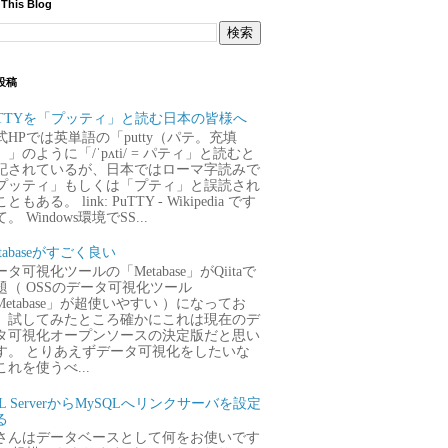
 This Blog
投稿
uTTYを「プッティ」と読む日本の皆様へ
式HPでは英単語の「putty（パテ。充填
）」のように「/ˈpʌti/ = パティ」と読むと
記されているが、日本ではローマ字読みで
プッティ」もしくは「プティ」と誤読され
ともある。 link: PuTTY - Wikipedia です
。 Windows環境でSS...
tabaseがすごく良い
タ可視化ツールの「Metabase」がQiitaで
題（ OSSのデータ可視化ツール
Metabase」が超使いやすい ）になってお
、試してみたところ確かにこれは現在のデ
タ可視化オープンソースの決定版だと思い
す。 とりあえずデータ可視化をしたいな
これを使うべ...
QL ServerからMySQLへリンクサーバを設定
る
さんはデータベースとして何をお使いです