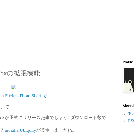
Profile
foxの拡張機能
n Flickr - Photo Sharing!
About
ついて
Twi
x 3
が正式にリリースた事でしょう! ダウンロード数で
RS
する
mozilla Ubiquity
が登場しましたね。