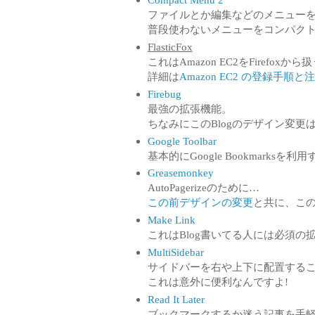
ファイルとか編集などのメニュー
普段使わないメニューをコンパクト
FlasticFox
これはAmazon EC2をFirefox
詳細は
Amazon EC2 の登録手順
Firebug
最強の拡張機能。
ちなみにこのBlogのデザイン変
Google Toolbar
基本的にGoogle Bookmark
Greasemonkey
AutoPagerizeのために…
この前デザインの変更
と共に、この
Make Link
これはBlog書いてる人には必須の
MultiSidebar
サイドバーを右や上下に配置する
これは意外に便利なんですよ!
Read It Later
ブックマークするか迷う記事を手軽にブ