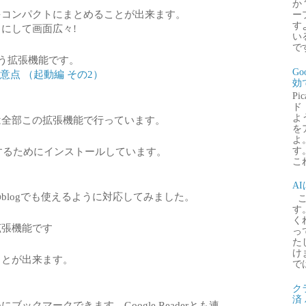
か
をコンパクトにまとめることが出来ます。
ー
す
にして画面広々!
い
で
から扱う拡張機能です。
G
と注意点 （起動編 その2）
効
P
ド
よ
更は全部この拡張機能で行っています。
を
よ
sを利用するためにインストールしています。
す
これ
A
blogでも使えるように対応してみました。
こ
す
く
拡張機能です
っ
た
け
ことが出来ます。
で
ク
済
ックマークできます。Google Readerとも連