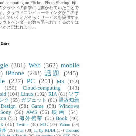
ud computing on Flickr - Photo Sharing! 昨
のクラウドの衝撃にも書かれていたことで
が、クラウドコンピューティングがこのま
進んでいくとおそらくサービスを提供する
ラウドベンダーの数も限られてくるのでは
いかと思われます...
 Entry
gle
(381)
Web
(362)
mobile
)
iPhone
(248)
話題
(245)
le
(227)
PC
(201)
MS
(152)
(150)
Cloud-computing
(143)
oid
(104)
Linux
(102)
RIA
(81)
ソフ
ンク
(65)
ガジェット
(61)
温故知新
Design
(58)
Game
(58)
Windows
Sony
(56)
AWS
(55)
映画
(54)
zon
(51)
海外携帯
(51)
Book
(46)
ox
(46)
Twitter
(40)
MtG
(39)
Yahoo
(39)
携帯
(39)
intel
(38)
au by KDDI
(37)
docomo