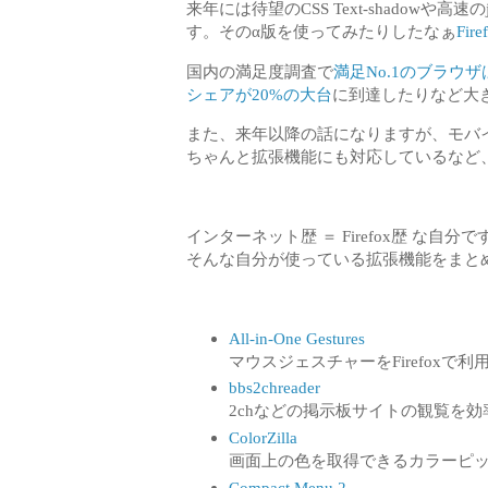
来年には待望のCSS Text-shadowや高速のj
す。そのα版を使ってみたりしたなぁ
Fi
国内の満足度調査で
満足No.1のブラウザは F
シェアが20%の大台
に到達したりなど大
また、来年以降の話になりますが、モバ
ちゃんと拡張機能にも対応しているなど
インターネット歴 ＝ Firefox歴 な自分で
そんな自分が使っている拡張機能をまと
All-in-One Gestures
マウスジェスチャーをFirefox
bbs2chreader
2chなどの掲示板サイトの観覧を
ColorZilla
画面上の色を取得できるカラーピ
Compact Menu 2