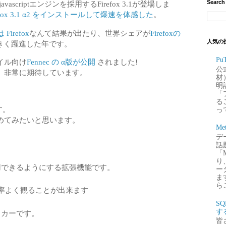
Search
avascriptエンジンを採用するFirefox 3.1が登場しま
refox 3.1 α2 をインストールして爆速を体感した
。
irefox
なんて結果が出たり、世界シェアが
Firefoxの
人気の
きく躍進した年です。
P
イル向け
Fennec の α版が公開
されました!
公
、非常に期待しています。
材
明
「
るこ
す。
って
めてみたいと思います。
Me
デー
話
「
り
で利用できるようにする拡張機能です。
ー
ま
ら
効率よく観ることが出来ます
S
す
ッカーです。
皆