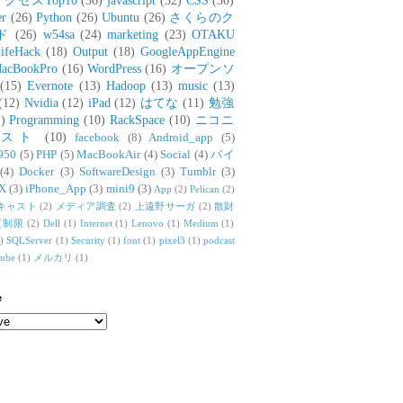
アクセスTop10
(36)
javascript
(32)
CSS
(30)
er
(26)
Python
(26)
Ubuntu
(26)
さくらのク
ド
(26)
w54sa
(24)
marketing
(23)
OTAKU
ifeHack
(18)
Output
(18)
GoogleAppEngine
acBookPro
(16)
WordPress
(16)
オープンソ
(15)
Evernote
(13)
Hadoop
(13)
music
(13)
(12)
Nvidia
(12)
iPad
(12)
はてな
(11)
勉強
)
Programming
(10)
RackSpace
(10)
ニコニ
リスト
(10)
facebook
(8)
Android_app
(5)
950
(5)
PHP
(5)
MacBookAir
(4)
Social
(4)
バイ
(4)
Docker
(3)
SoftwareDesign
(3)
Tumblr
(3)
X
(3)
iPhone_App
(3)
mini9
(3)
App
(2)
Pelican
(2)
キャスト
(2)
メディア調査
(2)
上遠野サーガ
(2)
散財
質制限
(2)
Dell
(1)
Internet
(1)
Lenovo
(1)
Medium
(1)
)
SQLServer
(1)
Security
(1)
font
(1)
pixel3
(1)
podcast
tube
(1)
メルカリ
(1)
e