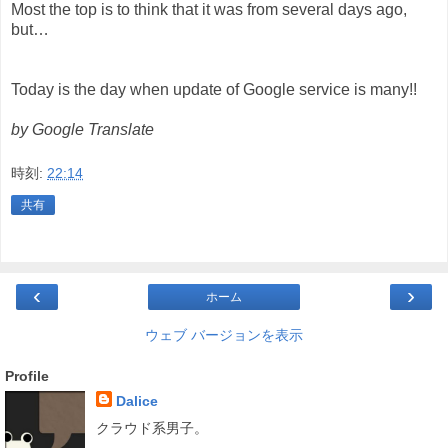
Most the top is to think that it was from several days ago,
but…
Today is the day when update of Google service is many!!
by Google Translate
時刻:
22:14
共有
‹
›
ホーム
ウェブ バージョンを表示
Profile
Dalice
クラウド系男子。