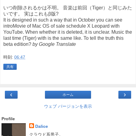
いつ削除されるかは不明。 音楽は前回（Tiger）と同じみた
いです。 実はこれもβ版?
It is designed in such a way that in October you can see
introMovie of Mac OS of sale schedule X Leopard with
YouTube. When whether it is deleted, it is unclear. Music the
last time (Tiger) with is the same like. To tell the truth this
beta edition?
by Google Translate
時刻:
06:47
共有
‹
›
ホーム
ウェブ バージョンを表示
Profile
Dalice
クラウド系男子。