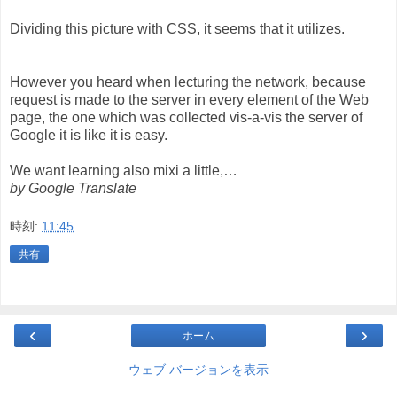
Dividing this picture with CSS, it seems that it utilizes.
However you heard when lecturing the network, because
request is made to the server in every element of the Web
page, the one which was collected vis-a-vis the server of
Google it is like it is easy.
We want learning also mixi a little,…
by Google Translate
時刻:
11:45
共有
‹
›
ホーム
ウェブ バージョンを表示