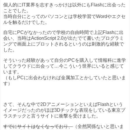
個人的にIT業界を志すきっかけは以外にもFlashに出会った
ことでした。
当時自分にとってのパソコンとは学校学習でWordやエクセ
ルを触るだけでした。
自宅にPCがなかったので学校の自由時間で上記Flashに出
会い、当時はActionScript 2.0が出たでて書いたプログラミ
ングで画面上にプロットされるというのは刺激的な経験で
した。
そういった経験があって自分のPCを購入して情報科に進学
してクラウドに出会って…今こういう世界にいると感じて
います。
（もしPCに出会わなければ金属加工とかしていたと思いま
す）
さて、そんな中で2DアニメーションといえばFlashという
イメージだったのがほぼ3Dチックな表現をしている東京プ
ラスチックと言うサイトに衝撃を受けました。
すでにサイトはなくなっており、
（全然関係ないと思いま