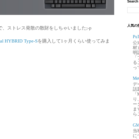
Search
人気の
、ストレス発散の散財をしちゃいました;-p
P
nal HYBRID Type-S
を購入して1ヶ月くらい使ってみま
公
材
明
「
るこ
って
Me
デー
話
「
り
ー
ま
ら
G
当
に