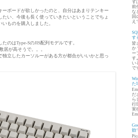
ず
前
キーボードが欲しかったのと、自分はあまりテンキー
な
回
したい、今後も長く使っていきたいということでちょ
え
いいものを購入しました。
S
す
のはType-SのJIS配列モデルです。
皆
か
は敷居が高そうで。。。
ー
で独立したカーソルーがある方が都合がいいかと思っ
す
い
で
Wi
た
E
だ
ら
行
実行
Emb
G
効
P