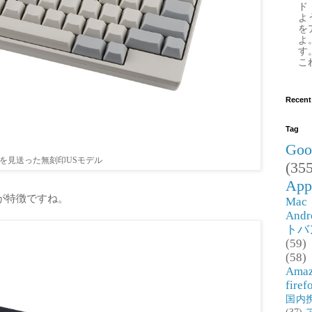
ド
よ
を
よ
す
これ
Recent
Tag
Goo
を見送った無刻印USモデル
(355
App
が特徴ですね。
Mac
Andr
トバ
(59)
(58)
Ama
firef
国内