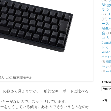
(37)
Blogg
ラウ
(22)
L
(16)
M
ース
AMD
会
(11
コ
Lumia
ドゥ
WiMA
ポッド
(2)
糖
Ruby
(1
(1)
you
購入したJIS配列墨モデル
Archiv
キーの数多く見えますが、一般的なキーボードに比べる
広告
ンキーがないので、スッキリしています。
ンキーをなくしている傾向にあるのでそういうものなのか