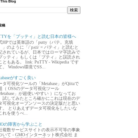
 This Blog
投稿
uTTYを「プッティ」と読む日本の皆様へ
式HPでは英単語の「putty（パテ。充填
）」のように「/ˈpʌti/ = パティ」と読むと
記されているが、日本ではローマ字読みで
プッティ」もしくは「プティ」と誤読され
ともある。 link: PuTTY - Wikipedia です
。 Windows環境でSS...
tabaseがすごく良い
タ可視化ツールの「Metabase」がQiitaで
題（ OSSのデータ可視化ツール
Metabase」が超使いやすい ）になってお
、試してみたところ確かにこれは現在のデ
タ可視化オープンソースの決定版だと思い
す。 とりあえずデータ可視化をしたいな
これを使うべ...
MOの障害から学ぶこと
社複数サービスサイトの表示不可等の事象
ついて - GMOインターネット株式会社 ま