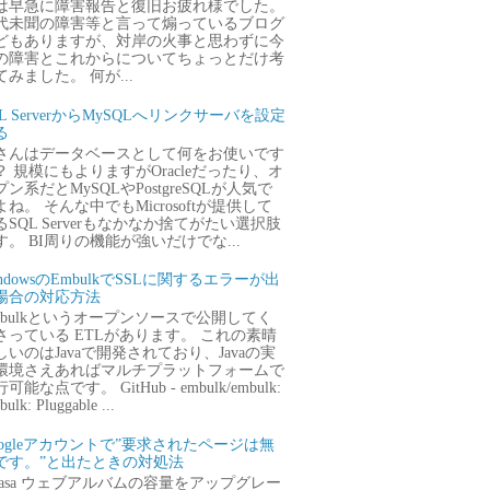
は早急に障害報告と復旧お疲れ様でした。
代未聞の障害等と言って煽っているブログ
どもありますが、対岸の火事と思わずに今
の障害とこれからについてちょっとだけ考
てみました。 何が...
QL ServerからMySQLへリンクサーバを設定
る
さんはデータベースとして何をお使いです
？ 規模にもよりますがOracleだったり、オ
プン系だとMySQLやPostgreSQLが人気で
よね。 そんな中でもMicrosoftが提供して
るSQL Serverもなかなか捨てがたい選択肢
す。 BI周りの機能が強いだけでな...
ndowsのEmbulkでSSLに関するエラーが出
場合の対応方法
mbulkというオープンソースで公開してく
さっている ETLがあります。 これの素晴
しいのはJavaで開発されており、Javaの実
環境さえあればマルチプラットフォームで
可能な点です。 GitHub - embulk/embulk:
ulk: Pluggable ...
oogleアカウントで”要求されたページは無
です。”と出たときの対処法
icasa ウェブアルバムの容量をアップグレー