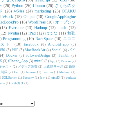
アクセスTop10
(36)
javascript
(32)
CSS
(30)
er
(26)
Python
(26)
Ubuntu
(26)
さくらのク
ド
(26)
w54sa
(24)
marketing
(23)
OTAKU
ifeHack
(18)
Output
(18)
GoogleAppEngine
acBookPro
(16)
WordPress
(16)
オープンソ
(15)
Evernote
(13)
Hadoop
(13)
music
(13)
(12)
Nvidia
(12)
iPad
(12)
はてな
(11)
勉強
)
Programming
(10)
RackSpace
(10)
ニコニ
リスト
(10)
facebook
(8)
Android_app
(5)
950
(5)
PHP
(5)
MacBookAir
(4)
Social
(4)
バイ
(4)
Docker
(3)
SoftwareDesign
(3)
Tumblr
(3)
X
(3)
iPhone_App
(3)
mini9
(3)
App
(2)
Pelican
(2)
キャスト
(2)
メディア調査
(2)
上遠野サーガ
(2)
散財
質制限
(2)
Dell
(1)
Internet
(1)
Lenovo
(1)
Medium
(1)
)
SQLServer
(1)
Security
(1)
font
(1)
pixel3
(1)
podcast
tube
(1)
メルカリ
(1)
e