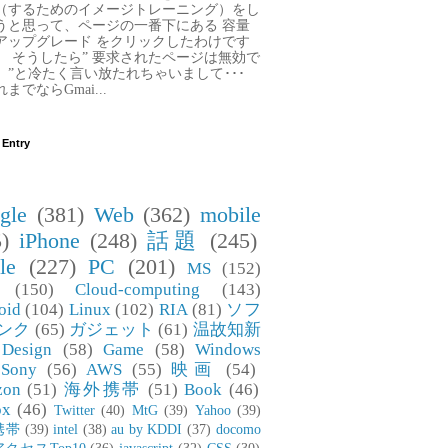
（するためのイメージトレーニング）をし
うと思って、ページの一番下にある 容量
アップグレード をクリックしたわけです
。 そうしたら” 要求されたページは無効で
。”と冷たく言い放たれちゃいまして･･･
までならGmai...
 Entry
gle
(381)
Web
(362)
mobile
)
iPhone
(248)
話題
(245)
le
(227)
PC
(201)
MS
(152)
(150)
Cloud-computing
(143)
oid
(104)
Linux
(102)
RIA
(81)
ソフ
ンク
(65)
ガジェット
(61)
温故知新
Design
(58)
Game
(58)
Windows
Sony
(56)
AWS
(55)
映画
(54)
zon
(51)
海外携帯
(51)
Book
(46)
ox
(46)
Twitter
(40)
MtG
(39)
Yahoo
(39)
携帯
(39)
intel
(38)
au by KDDI
(37)
docomo