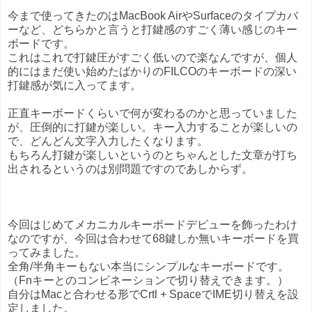
今まで使ってきたのはMacBook AirやSurfaceのタイプカバ
ーなど、どちらかと言うと打鍵感のすごく薄い感じのキー
ボードです。
これはこれで打鍵圧がすごく低いので楽なんですが、個人
的にはまだ使い始めたばかりのFILCOのキーボードの深い
打鍵感が気に入ってます。
正直キーボードくらいで何が変わるのかと思っていました
が、圧倒的に打鍵が楽しい。キー入力することが楽しいの
で、どんどん文字入力したくなります。
もちろん打鍵が楽しいというのとちゃんとした文章が打ち
出されるというのは別問題ですのであしからず。
今回はじめてメカニカルキーボードデビューを飾ったわけ
なのですが、今回は合わせて68鍵しか無いキーボードを買
ってみました。
全角/半角キーもない本当にシンプルなキーボードです。
（Fnキーとのコンビネーションで切り替えできます。）
自分はMacと合わせる形でCrtl + SpaceでIME切り替えを設
定しました。