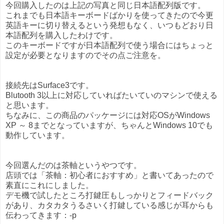
今回購入したのは上記の写真と同じ日本語配列版です。
これまでも日本語キーボードばかりを使ってきたので今更
英語キーに切り替えるという発想もなく、いつもどおり日
本語配列を購入したわけです。
このキーボードですが日本語配列で使う場合にはちょっと
設定が必要となりますのでその点ご注意を。
接続先はSurface3です。
Blutooth 3以上に対応していればたいていのマシンで使える
と思います。
ちなみに、この商品のパッケージには対応OSがWindows
XP ～ 8までとなっていますが、ちゃんとWindows 10でも
動作しています。
今回選んだのは茶軸というやつです。
店頭では「茶軸：初心者におすすめ」と書いてあったので
素直にこれにしました。
デモ機で試したところ打鍵圧もしっかりとフィードバック
があり、カタカタうるさいく打鍵している感じが耳からも
伝わってきます：-p