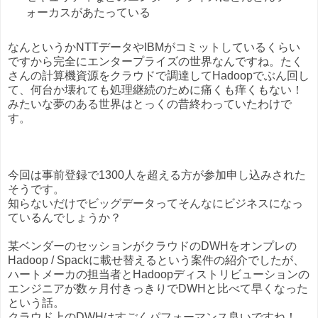
ォーカスがあたっている
なんというかNTTデータやIBMがコミットしているくらい
ですから完全にエンタープライズの世界なんですね。たく
さんの計算機資源をクラウドで調達してHadoopでぶん回し
て、何台か壊れても処理継続のために痛くも痒くもない！
みたいな夢のある世界はとっくの昔終わっていたわけで
す。
今回は事前登録で1300人を超える方が参加申し込みされた
そうです。
知らないだけでビッグデータってそんなにビジネスになっ
ているんでしょうか？
某ベンダーのセッションがクラウドのDWHをオンプレの
Hadoop / Spackに載せ替えるという案件の紹介でしたが、
ハートメーカの担当者とHadoopディストリビューションの
エンジニアが数ヶ月付きっきりでDWHと比べて早くなった
という話。
クラウド上のDWHはすごくパフォーマンス良いですね！