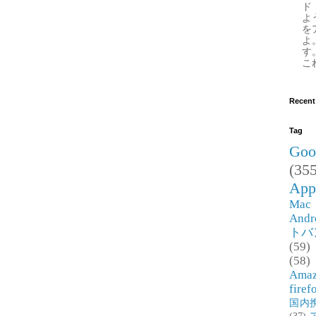
ド
よ
を
よ
す
これ
Recent
Tag
Goo
(355
App
Mac
Andr
トバ
(59)
(58)
Ama
firef
国内