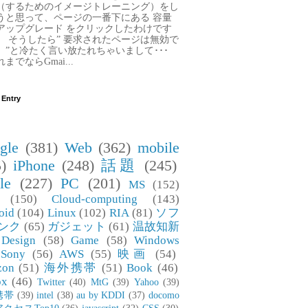
（するためのイメージトレーニング）をし
うと思って、ページの一番下にある 容量
アップグレード をクリックしたわけです
。 そうしたら” 要求されたページは無効で
。”と冷たく言い放たれちゃいまして･･･
までならGmai...
 Entry
gle
(381)
Web
(362)
mobile
)
iPhone
(248)
話題
(245)
le
(227)
PC
(201)
MS
(152)
(150)
Cloud-computing
(143)
oid
(104)
Linux
(102)
RIA
(81)
ソフ
ンク
(65)
ガジェット
(61)
温故知新
Design
(58)
Game
(58)
Windows
Sony
(56)
AWS
(55)
映画
(54)
zon
(51)
海外携帯
(51)
Book
(46)
ox
(46)
Twitter
(40)
MtG
(39)
Yahoo
(39)
携帯
(39)
intel
(38)
au by KDDI
(37)
docomo