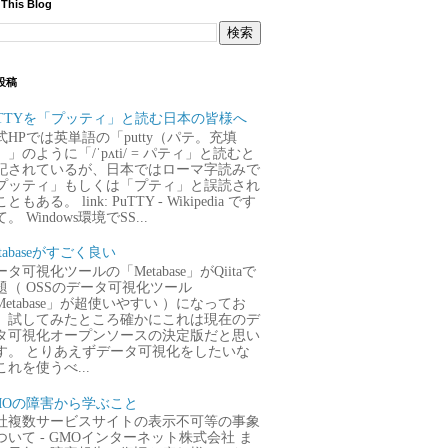
 This Blog
投稿
uTTYを「プッティ」と読む日本の皆様へ
式HPでは英単語の「putty（パテ。充填
）」のように「/ˈpʌti/ = パティ」と読むと
記されているが、日本ではローマ字読みで
プッティ」もしくは「プティ」と誤読され
ともある。 link: PuTTY - Wikipedia です
。 Windows環境でSS...
tabaseがすごく良い
タ可視化ツールの「Metabase」がQiitaで
題（ OSSのデータ可視化ツール
Metabase」が超使いやすい ）になってお
、試してみたところ確かにこれは現在のデ
タ可視化オープンソースの決定版だと思い
す。 とりあえずデータ可視化をしたいな
これを使うべ...
MOの障害から学ぶこと
社複数サービスサイトの表示不可等の事象
ついて - GMOインターネット株式会社 ま