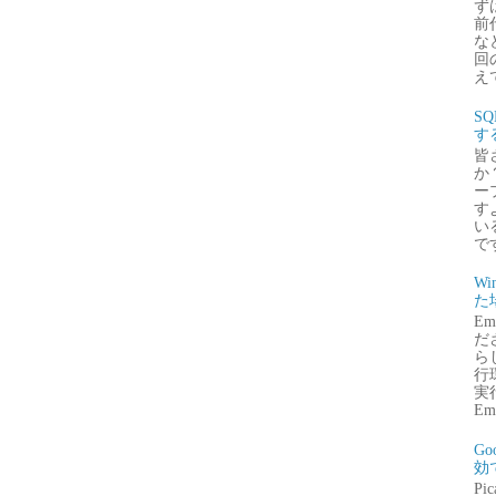
ず
前
な
回
え
S
す
皆
か
ー
す
い
で
Wi
た
E
だ
ら
行
実行
Emb
G
効
P