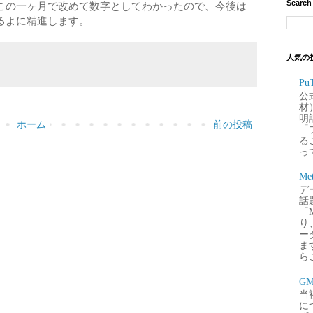
Search
この一ヶ月で改めて数字としてわかったので、今後は
るよに精進します。
人気の
P
公
材
明
ホーム
前の投稿
「
るこ
って
Me
デー
話
「
り
ー
ま
ら
G
当
に