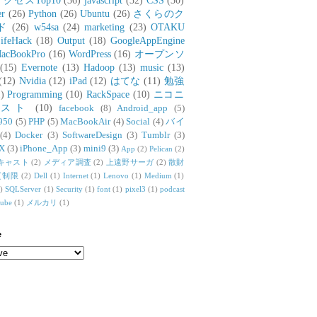
アクセスTop10
(36)
javascript
(32)
CSS
(30)
er
(26)
Python
(26)
Ubuntu
(26)
さくらのク
ド
(26)
w54sa
(24)
marketing
(23)
OTAKU
ifeHack
(18)
Output
(18)
GoogleAppEngine
acBookPro
(16)
WordPress
(16)
オープンソ
(15)
Evernote
(13)
Hadoop
(13)
music
(13)
(12)
Nvidia
(12)
iPad
(12)
はてな
(11)
勉強
)
Programming
(10)
RackSpace
(10)
ニコニ
リスト
(10)
facebook
(8)
Android_app
(5)
950
(5)
PHP
(5)
MacBookAir
(4)
Social
(4)
バイ
(4)
Docker
(3)
SoftwareDesign
(3)
Tumblr
(3)
X
(3)
iPhone_App
(3)
mini9
(3)
App
(2)
Pelican
(2)
キャスト
(2)
メディア調査
(2)
上遠野サーガ
(2)
散財
質制限
(2)
Dell
(1)
Internet
(1)
Lenovo
(1)
Medium
(1)
)
SQLServer
(1)
Security
(1)
font
(1)
pixel3
(1)
podcast
tube
(1)
メルカリ
(1)
e