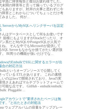
は早急に障害報告と復旧お疲れ様でした。
代未聞の障害等と言って煽っているブログ
どもありますが、対岸の火事と思わずに今
の障害とこれからについてちょっとだけ考
てみました。 何が...
QL ServerからMySQLへリンクサーバを設定
る
さんはデータベースとして何をお使いです
？ 規模にもよりますがOracleだったり、オ
プン系だとMySQLやPostgreSQLが人気で
よね。 そんな中でもMicrosoftが提供して
るSQL Serverもなかなか捨てがたい選択肢
す。 BI周りの機能が強いだけでな...
ndowsのEmbulkでSSLに関するエラーが出
場合の対応方法
mbulkというオープンソースで公開してく
さっている ETLがあります。 これの素晴
しいのはJavaで開発されており、Javaの実
環境さえあればマルチプラットフォームで
可能な点です。 GitHub - embulk/embulk:
ulk: Pluggable ...
oogleアカウントで”要求されたページは無
です。”と出たときの対処法
icasa ウェブアルバムの容量をアップグレー