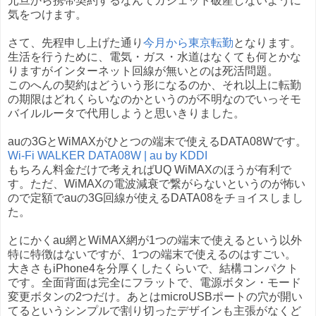
元旦から携帯契約するなんてガジェット破産しないように
気をつけます。
さて、先程申し上げた通り
今月から東京転勤
となります。
生活を行うために、電気・ガス・水道はなくても何とかな
りますがインターネット回線が無いとのは死活問題。
このへんの契約はどういう形になるのか、それ以上に転勤
の期限はどれくらいなのかというのが不明なのでいっそモ
バイルルータで代用しようと思いきりました。
auの3GとWiMAXがひとつの端末で使えるDATA08Wです。
Wi-Fi WALKER DATA08W | au by KDDI
もちろん料金だけで考えればUQ WiMAXのほうが有利で
す。ただ、WiMAXの電波減衰で繋がらないというのが怖い
ので定額でauの3G回線が使えるDATA08をチョイスしまし
た。
とにかくau網とWiMAX網が1つの端末で使えるという以外
特に特徴はないですが、1つの端末で使えるのはすごい。
大きさもiPhone4を分厚くしたくらいで、結構コンパクト
です。全面背面は完全にフラットで、電源ボタン・モード
変更ボタンの2つだけ。あとはmicroUSBポートの穴が開い
てるというシンプルで割り切ったデザインも主張がなくど