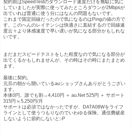
契約前はSpeedTestのダウンロード速度だけを無駄に気に
していましたが実際に使ってみたところダウンが2Mbpsが
出ていれば普通に使う分にはなんの問題もないです。
これまで固定回線だったので気になるのはPingの値の方で
す。このへんのレイテンシは快適さに直結するので回線速
度云々より体感速度で早い遅いが気になる部分かもしれな
いです。
まだまだスピードテストをした程度なので気になる部分が
出てくるかもしれませんが、その時はその時にまたまとめ
ます。
最後に契約。
元旦の朝から開いているauショップさんありがとうござい
ます。
本体0円。誰でも割→4,410円 ＋ au.Net 525円 ＋ サポート
315円 ≒ 5,250円/月
サポートは必須ではなかったですが、DATA08Wをライフ
ラインとして使うつもりなのでいわゆる保険。通信費破産
しないように節約しないと;-P