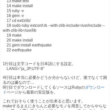
13 make test
14 make install
15 ruby -v
16 gem -v
17 cd ext/zlib/
18 sudo ruby extconf.rb --with-zlib-include=/usr/include --
with-zlib-lib=/usr/lib
19 make
20 make install
21 gem install earthquake
22 earthquake
1行目は文字コードを日本語にする設定。
LANG="ja_JP.UTF-8"
4行目は本当に必要かどうか分からないけど、後でなくて困
るのは嫌なので…
8行目でダウンロードしてくるソースはRubyの
ダウンロー
ド
ページから最新の安定版を。
これでおそらく使うことが出来ると思います。
makeするまえにきちんと必要なモノを用意してからやらな