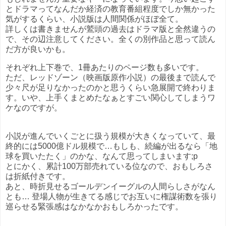
とドラマってなんだか経済の教育番組程度でしか無かった
気がするくらい、小説版は人間関係がほぼ全て。
詳しくは書きませんが鷲頭の過去はドラマ版と全然違うの
で、その辺注意してください。全くの別作品と思って読ん
だ方が良いかも。
それぞれ上下巻で、1冊あたりのページ数も多いです。
ただ、レッドゾーン（映画版原作小説）の最後まで読んで
少々尺が足りなかったのかと思うくらい急展開で終わりま
す。いや、上手くまとめたなぁとすごい関心してしまうワ
ケなのですが。
小説が進んでいくごとに扱う規模が大きくなっていて、最
終的には5000億ドル規模で…もしも、続編が出るなら「地
球を買いたたく」のかな、なんて思ってしまいます;p
とにかく、累計100万部売れている位なので、おもしろさ
は折紙付きです。
あと、時折見せるゴールデンイーグルの人間らしさがなん
とも… 登場人物が生きてる感じでお互いに権謀術数を張り
巡らせる緊張感はなかなかおもしろかったです。