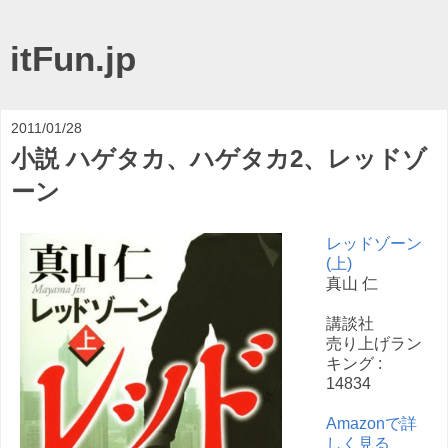
itFun.jp
2011/01/28
小説 ハゲタカ、ハゲタカ2、レッドゾ
ーン
レッドゾーン
(上)
真山 仁
講談社
売り上げラン
キング :
14834
Amazonで詳
しく見る