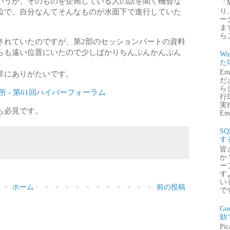
いうか、そのものを企画している人の話を聞く機会な
「
位で、自分なんてそんなものが水面下で進行していた
り
ー
ま
ら
されていたのですが、第2部のセッションパートの資料
らも遠い位置にいたので少しばかりちんぷんかんぷん
Wi
た
E
常にありがたいです。
だ
ら
 - 第61回ハイパーフォーラム
行
実行
も必見です。
Emb
S
す
皆
か
ー
す
い
ホーム
前の投稿
で
G
効
P