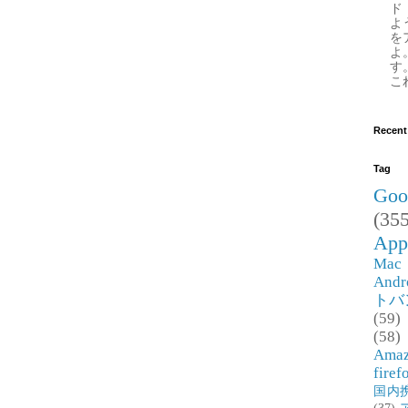
ド
よ
を
よ
す
これ
Recent
Tag
Goo
(355
App
Mac
Andr
トバ
(59)
(58)
Ama
firef
国内