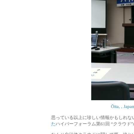
Ōita, , Japa
思っている以上に珍しい情報かもしれな
た
ハイパーフォーラム第61回 “クラウド