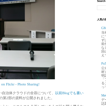
Search
人気の
G
当
に
ず
前
な
回
え
P
公
材
明
「
るこ
n on Flickr - Photo Sharing!
って
い自治体クラウドの全容について、
以前Blogでも書い
Me
”の第2部の資料が公開されました。
デー
話