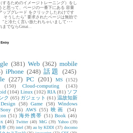
（するためのイメージトレーニング）をし
うと思って、ページの一番下にある 容量
アップグレード をクリックしたわけです
。 そうしたら” 要求されたページは無効で
。”と冷たく言い放たれちゃいまして･･･
までならGmai...
 Entry
gle
(381)
Web
(362)
mobile
)
iPhone
(248)
話題
(245)
le
(227)
PC
(201)
MS
(152)
(150)
Cloud-computing
(143)
oid
(104)
Linux
(102)
RIA
(81)
ソフ
ンク
(65)
ガジェット
(61)
温故知新
Design
(58)
Game
(58)
Windows
Sony
(56)
AWS
(55)
映画
(54)
zon
(51)
海外携帯
(51)
Book
(46)
ox
(46)
Twitter
(40)
MtG
(39)
Yahoo
(39)
携帯
(39)
intel
(38)
au by KDDI
(37)
docomo