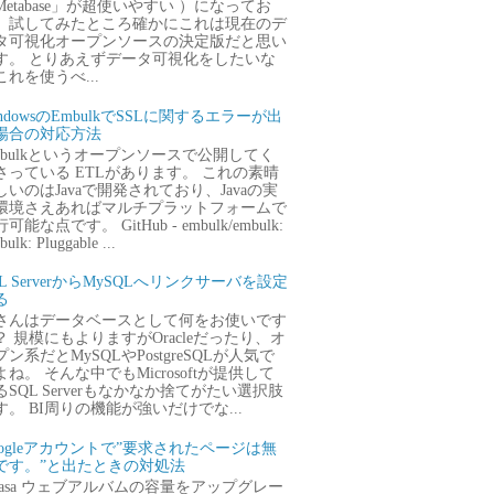
Metabase」が超使いやすい ）になってお
、試してみたところ確かにこれは現在のデ
タ可視化オープンソースの決定版だと思い
す。 とりあえずデータ可視化をしたいな
これを使うべ...
ndowsのEmbulkでSSLに関するエラーが出
場合の対応方法
mbulkというオープンソースで公開してく
さっている ETLがあります。 これの素晴
しいのはJavaで開発されており、Javaの実
環境さえあればマルチプラットフォームで
可能な点です。 GitHub - embulk/embulk:
ulk: Pluggable ...
QL ServerからMySQLへリンクサーバを設定
る
さんはデータベースとして何をお使いです
？ 規模にもよりますがOracleだったり、オ
プン系だとMySQLやPostgreSQLが人気で
よね。 そんな中でもMicrosoftが提供して
るSQL Serverもなかなか捨てがたい選択肢
す。 BI周りの機能が強いだけでな...
oogleアカウントで”要求されたページは無
です。”と出たときの対処法
icasa ウェブアルバムの容量をアップグレー