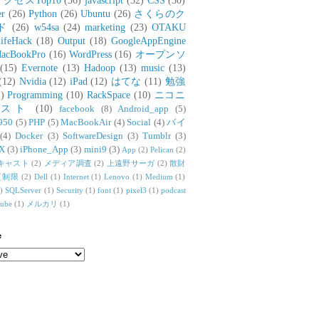
アクセスTop10
(36)
javascript
(32)
CSS
(30)
er
(26)
Python
(26)
Ubuntu
(26)
さくらのク
ド
(26)
w54sa
(24)
marketing
(23)
OTAKU
ifeHack
(18)
Output
(18)
GoogleAppEngine
acBookPro
(16)
WordPress
(16)
オープンソ
(15)
Evernote
(13)
Hadoop
(13)
music
(13)
(12)
Nvidia
(12)
iPad
(12)
はてな
(11)
勉強
)
Programming
(10)
RackSpace
(10)
ニコニ
リスト
(10)
facebook
(8)
Android_app
(5)
950
(5)
PHP
(5)
MacBookAir
(4)
Social
(4)
バイ
(4)
Docker
(3)
SoftwareDesign
(3)
Tumblr
(3)
X
(3)
iPhone_App
(3)
mini9
(3)
App
(2)
Pelican
(2)
キャスト
(2)
メディア調査
(2)
上遠野サーガ
(2)
散財
質制限
(2)
Dell
(1)
Internet
(1)
Lenovo
(1)
Medium
(1)
)
SQLServer
(1)
Security
(1)
font
(1)
pixel3
(1)
podcast
tube
(1)
メルカリ
(1)
e