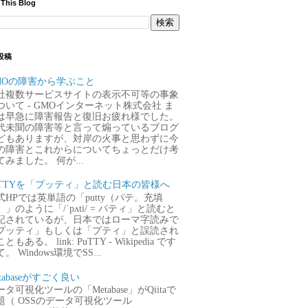
 This Blog
投稿
MOの障害から学ぶこと
社複数サービスサイトの表示不可等の事象
ついて - GMOインターネット株式会社 ま
は早急に障害報告と復旧お疲れ様でした。
代未聞の障害等と言って煽っているブログ
どもありますが、対岸の火事と思わずに今
の障害とこれからについてちょっとだけ考
てみました。 何が...
uTTYを「プッティ」と読む日本の皆様へ
式HPでは英単語の「putty（パテ。充填
）」のように「/ˈpʌti/ = パティ」と読むと
記されているが、日本ではローマ字読みで
プッティ」もしくは「プティ」と誤読され
ともある。 link: PuTTY - Wikipedia です
。 Windows環境でSS...
tabaseがすごく良い
タ可視化ツールの「Metabase」がQiitaで
題（ OSSのデータ可視化ツール