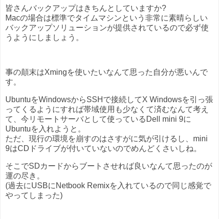
皆さんバックアップはきちんとしていますか?
Macの場合は標準でタイムマシンという非常に素晴らしい
バックアップソリューションが提供されているので必ず使
うようにしましょう。
事の顛末はXmingを使いたいなんて思った自分が悪いんで
す。
UbuntuをWindowsからSSHで接続してX Windowsを引っ張
ってくるようにすれば帯域使用も少なくて済むなんて考え
て、今リモートサーバとして使っているDell mini 9に
Ubuntuを入れようと。
ただ、現行の環境を崩すのはさすがに気が引けるし、mini
9はCDドライブが付いていないのでめんどくさいしね。
そこでSDカードからブートさせれば良いなんて思ったのが
運の尽き。
(過去にUSBにNetbook Remixを入れているので同じ感覚で
やってしまった)