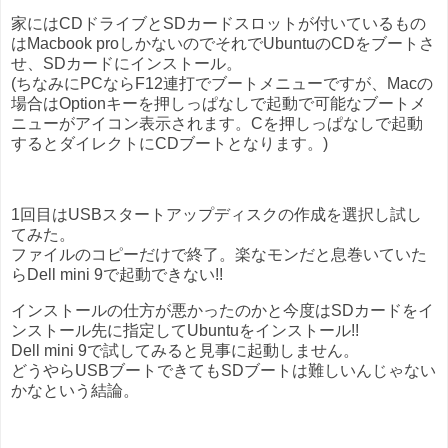
家にはCDドライブとSDカードスロットが付いているもの
はMacbook proしかないのでそれでUbuntuのCDをブートさ
せ、SDカードにインストール。
(ちなみにPCならF12連打でブートメニューですが、Macの
場合はOptionキーを押しっぱなしで起動で可能なブートメ
ニューがアイコン表示されます。Cを押しっぱなしで起動
するとダイレクトにCDブートとなります。)
1回目はUSBスタートアップディスクの作成を選択し試し
てみた。
ファイルのコピーだけで終了。楽なモンだと息巻いていた
らDell mini 9で起動できない!!
インストールの仕方が悪かったのかと今度はSDカードをイ
ンストール先に指定してUbuntuをインストール!!
Dell mini 9で試してみると見事に起動しません。
どうやらUSBブートできてもSDブートは難しいんじゃない
かなという結論。