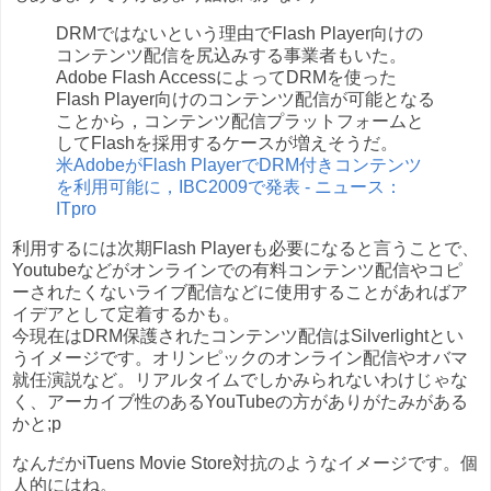
DRMではないという理由でFlash Player向けの
コンテンツ配信を尻込みする事業者もいた。
Adobe Flash AccessによってDRMを使った
Flash Player向けのコンテンツ配信が可能となる
ことから，コンテンツ配信プラットフォームと
してFlashを採用するケースが増えそうだ。
米AdobeがFlash PlayerでDRM付きコンテンツ
を利用可能に，IBC2009で発表 - ニュース：
ITpro
利用するには次期Flash Playerも必要になると言うことで、
Youtubeなどがオンラインでの有料コンテンツ配信やコピ
ーされたくないライブ配信などに使用することがあればア
イデアとして定着するかも。
今現在はDRM保護されたコンテンツ配信はSilverlightとい
うイメージです。オリンピックのオンライン配信やオバマ
就任演説など。リアルタイムでしかみられないわけじゃな
く、アーカイブ性のあるYouTubeの方がありがたみがある
かと;p
なんだかiTuens Movie Store対抗のようなイメージです。個
人的にはね。