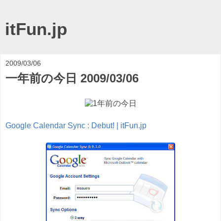
itFun.jp
2009/03/06
一年前の今日 2009/03/06
Google Calendar Sync : Debut! | itFun.jp