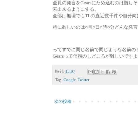
全員の発言をGearsにため込むのは難
索出来るようにする。
全部は無理でもTLの直近数千件や自分
特に欲しいのは○月○日○時○分どんな発
ってすでに同じ名前で同じような名前の
Gearsって信頼のしどころが難しいです
時刻:
15:07
Tag:
Google
,
Twitter
次の投稿