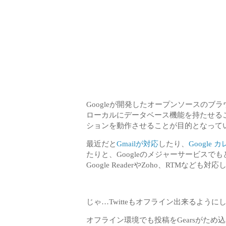
Googleが開発したオープンソースのブ
ローカルにデータベース機能を持たせる
ションを動作させることが目的となって
最近だと
Gmailが対応
したり、
Google
たりと、Googleのメジャーサービス
Google ReaderやZoho、RTMなども
じゃ…Twitteもオフライン出来るよう
オフライン環境でも投稿をGearsがた