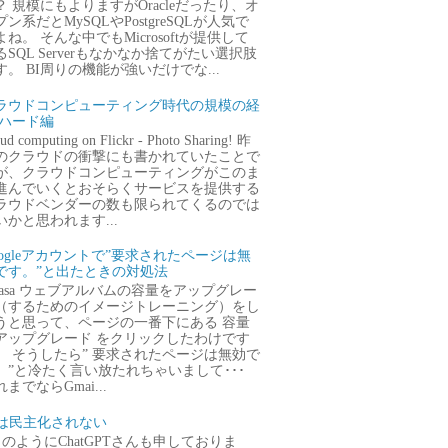
？ 規模にもよりますがOracleだったり、オ
プン系だとMySQLやPostgreSQLが人気で
よね。 そんな中でもMicrosoftが提供して
るSQL Serverもなかなか捨てがたい選択肢
す。 BI周りの機能が強いだけでな...
ラウドコンピューティング時代の規模の経
 ハード編
ud computing on Flickr - Photo Sharing! 昨
のクラウドの衝撃にも書かれていたことで
が、クラウドコンピューティングがこのま
進んでいくとおそらくサービスを提供する
ラウドベンダーの数も限られてくるのでは
いかと思われます...
oogleアカウントで”要求されたページは無
です。”と出たときの対処法
icasa ウェブアルバムの容量をアップグレー
（するためのイメージトレーニング）をし
うと思って、ページの一番下にある 容量
アップグレード をクリックしたわけです
。 そうしたら” 要求されたページは無効で
。”と冷たく言い放たれちゃいまして･･･
までならGmai...
Iは民主化されない
のようにChatGPTさんも申しておりま