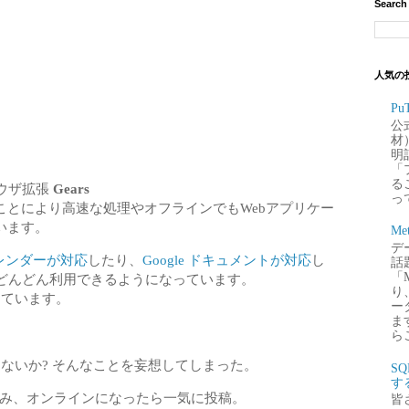
Search
人気の
P
公
材
明
「
るこ
ラウザ拡張
Gears
って
ことにより高速な処理やオフラインでもWebアプリケー
います。
Me
デー
 カレンダーが対応
したり、
Google ドキュメントが対応
し
話
「
でもどんどん利用できるようになっています。
り
対応しています。
ー
ま
ら
にしないか? そんなことを妄想してしまった。
S
す
め込み、オンラインになったら一気に投稿。
皆