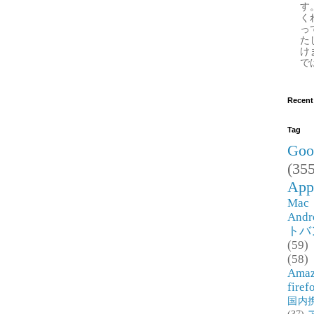
す
く
っ
た
け
で
Recent
Tag
Goo
(355
App
Mac
Andr
トバ
(59)
(58)
Ama
firef
国内