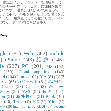
。 最近はインテリジェントな回答をして
れるOpenAIの「サービス」に注目が集ま
ています。 遅ればせながら私も使って、
しかに不気味の谷を超えたような感じを受
ました。 知識量としての物知りというの
はなく、質問の意図を汲み取り...
 Entry
gle
(381)
Web
(362)
mobile
)
iPhone
(248)
話題
(245)
le
(227)
PC
(201)
MS
(152)
(150)
Cloud-computing
(143)
oid
(104)
Linux
(102)
RIA
(81)
ソフ
ンク
(65)
ガジェット
(61)
温故知新
Design
(58)
Game
(58)
Windows
Sony
(56)
AWS
(55)
映画
(54)
zon
(51)
海外携帯
(51)
Book
(46)
ox
(46)
Twitter
(40)
MtG
(39)
Yahoo
(39)
携帯
(39)
intel
(38)
au by KDDI
(37)
docomo