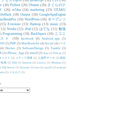
アクセスTop10
(36)
javascript
(32)
CSS
(30)
er
(26)
Python
(26)
Ubuntu
(26)
さくらのク
ド
(26)
w54sa
(24)
marketing
(23)
OTAKU
ifeHack
(18)
Output
(18)
GoogleAppEngine
acBookPro
(16)
WordPress
(16)
オープンソ
(15)
Evernote
(13)
Hadoop
(13)
music
(13)
(12)
Nvidia
(12)
iPad
(12)
はてな
(11)
勉強
)
Programming
(10)
RackSpace
(10)
ニコニ
リスト
(10)
facebook
(8)
Android_app
(5)
950
(5)
PHP
(5)
MacBookAir
(4)
Social
(4)
バイ
(4)
Docker
(3)
SoftwareDesign
(3)
Tumblr
(3)
X
(3)
iPhone_App
(3)
mini9
(3)
App
(2)
Pelican
(2)
キャスト
(2)
メディア調査
(2)
上遠野サーガ
(2)
散財
質制限
(2)
Dell
(1)
Internet
(1)
Lenovo
(1)
Medium
(1)
)
SQLServer
(1)
Security
(1)
font
(1)
pixel3
(1)
podcast
tube
(1)
メルカリ
(1)
e