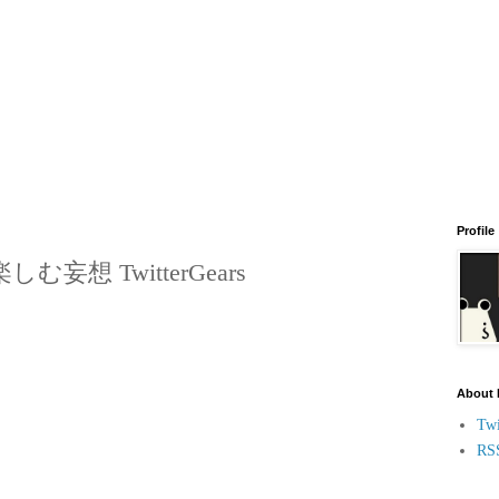
Profile
む妄想 TwitterGears
About
Twi
RS