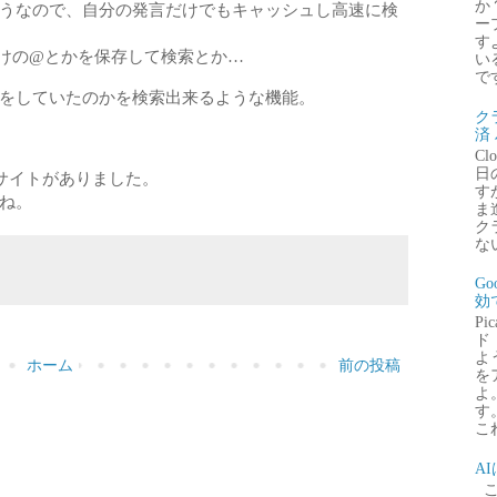
か
しそうなので、自分の発言だけでもキャッシュし高速に検
ー
す
向けの@とかを保存して検索とか…
い
で
言をしていたのかを検索出来るような機能。
ク
済
Clo
日
サイトがありました。
す
よね。
ま
ク
な
G
効
P
ド
よ
ホーム
前の投稿
を
よ
す
これ
A
こ