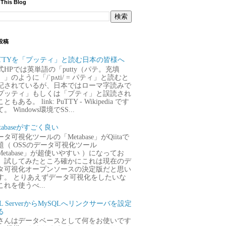
 This Blog
投稿
uTTYを「プッティ」と読む日本の皆様へ
式HPでは英単語の「putty（パテ。充填
）」のように「/ˈpʌti/ = パティ」と読むと
記されているが、日本ではローマ字読みで
プッティ」もしくは「プティ」と誤読され
ともある。 link: PuTTY - Wikipedia です
。 Windows環境でSS...
tabaseがすごく良い
タ可視化ツールの「Metabase」がQiitaで
題（ OSSのデータ可視化ツール
Metabase」が超使いやすい ）になってお
、試してみたところ確かにこれは現在のデ
タ可視化オープンソースの決定版だと思い
す。 とりあえずデータ可視化をしたいな
これを使うべ...
QL ServerからMySQLへリンクサーバを設定
る
さんはデータベースとして何をお使いです