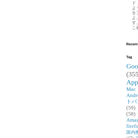
ド
よ
を
よ
す
これ
Recent
Tag
Goo
(355
App
Mac
Andr
トバ
(59)
(58)
Ama
firef
国内