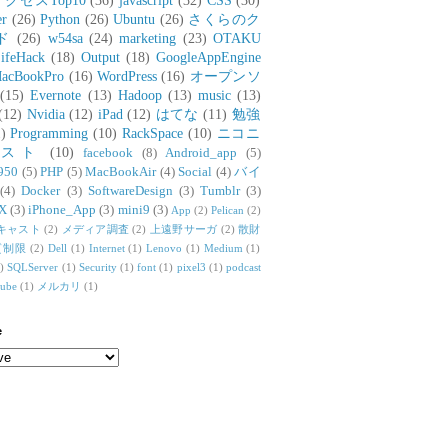
アクセスTop10
(36)
javascript
(32)
CSS
(30)
er
(26)
Python
(26)
Ubuntu
(26)
さくらのク
ド
(26)
w54sa
(24)
marketing
(23)
OTAKU
ifeHack
(18)
Output
(18)
GoogleAppEngine
acBookPro
(16)
WordPress
(16)
オープンソ
(15)
Evernote
(13)
Hadoop
(13)
music
(13)
(12)
Nvidia
(12)
iPad
(12)
はてな
(11)
勉強
)
Programming
(10)
RackSpace
(10)
ニコニ
リスト
(10)
facebook
(8)
Android_app
(5)
950
(5)
PHP
(5)
MacBookAir
(4)
Social
(4)
バイ
(4)
Docker
(3)
SoftwareDesign
(3)
Tumblr
(3)
X
(3)
iPhone_App
(3)
mini9
(3)
App
(2)
Pelican
(2)
キャスト
(2)
メディア調査
(2)
上遠野サーガ
(2)
散財
質制限
(2)
Dell
(1)
Internet
(1)
Lenovo
(1)
Medium
(1)
)
SQLServer
(1)
Security
(1)
font
(1)
pixel3
(1)
podcast
tube
(1)
メルカリ
(1)
e