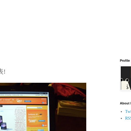
Profile
表!
About
Twi
RS