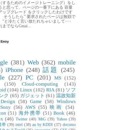
（するためのイメージトレーニング）をし
うと思って、ページの一番下にある 容量
アップグレード をクリックしたわけです
。 そうしたら” 要求されたページは無効で
。”と冷たく言い放たれちゃいまして･･･
までならGmai...
 Entry
gle
(381)
Web
(362)
mobile
)
iPhone
(248)
話題
(245)
le
(227)
PC
(201)
MS
(152)
(150)
Cloud-computing
(143)
oid
(104)
Linux
(102)
RIA
(81)
ソフ
ンク
(65)
ガジェット
(61)
温故知新
Design
(58)
Game
(58)
Windows
Sony
(56)
AWS
(55)
映画
(54)
zon
(51)
海外携帯
(51)
Book
(46)
ox
(46)
Twitter
(40)
MtG
(39)
Yahoo
(39)
携帯
(39)
intel
(38)
au by KDDI
(37)
docomo