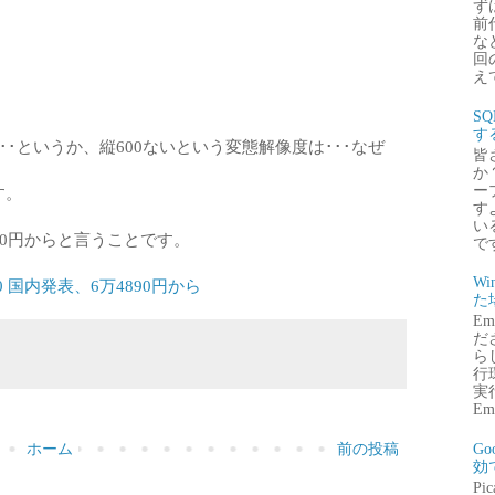
ず
前
な
回
え
S
。
す
と･･･というか、縦600ないという変態解像度は･･･なぜ
皆
か
ー
す。
す
い
90円からと言うことです。
で
Wi
40 国内発表、6万4890円から
た
E
だ
ら
行
実行
Emb
G
ホーム
前の投稿
効
P