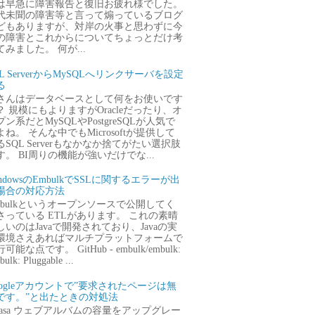
は早急に障害報告と復旧お疲れ様でした。
代未聞の障害等と言って煽っているブログ
どもありますが、対岸の火事と思わずに今
の障害とこれからについてちょっとだけ考
てみました。 何が...
QL ServerからMySQLへリンクサーバを設定
る
さんはデータベースとして何をお使いです
？ 規模にもよりますがOracleだったり、オ
プン系だとMySQLやPostgreSQLが人気で
よね。 そんな中でもMicrosoftが提供して
るSQL Serverもなかなか捨てがたい選択肢
す。 BI周りの機能が強いだけでな...
ndowsのEmbulkでSSLに関するエラーが出
場合の対応方法
mbulkというオープンソースで公開してく
さっている ETLがあります。 これの素晴
しいのはJavaで開発されており、Javaの実
環境さえあればマルチプラットフォームで
可能な点です。 GitHub - embulk/embulk:
ulk: Pluggable ...
oogleアカウントで”要求されたページは無
です。”と出たときの対処法
icasa ウェブアルバムの容量をアップグレー