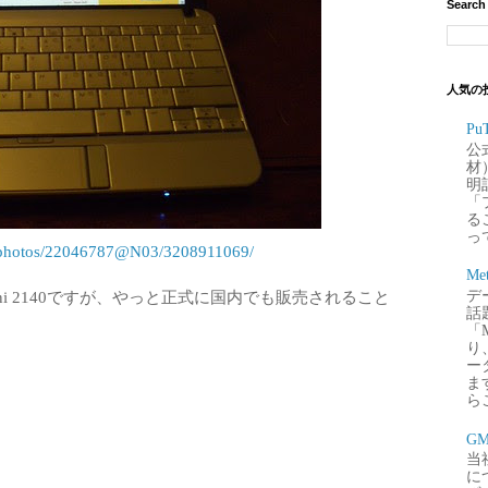
Search
人気の
P
公
材
明
「
るこ
って
m/photos/22046787@N03/3208911069/
Me
デー
ini 2140ですが、やっと正式に国内でも販売されること
話
「
り
ー
ま
ら
G
当
に