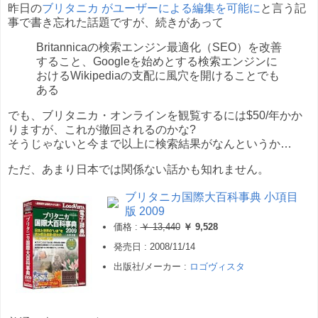
昨日の
ブリタニカ がユーザーによる編集を可能に
と言う記
事で書き忘れた話題ですが、続きがあって
Britannicaの検索エンジン最適化（SEO）を改善
すること、Googleを始めとする検索エンジンに
おけるWikipediaの支配に風穴を開けることでも
ある
でも、ブリタニカ・オンラインを観覧するには$50/年かか
りますが、これが撤回されるのかな?
そうじゃないと今まで以上に検索結果がなんというか…
ただ、あまり日本では関係ない話かも知れません。
ブリタニカ国際大百科事典 小項目
版 2009
価格 :
￥ 13,440
￥ 9,528
発売日 :
2008/11/14
出版社/メーカー :
ロゴヴィスタ