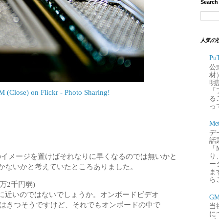
Search
人気の
P
公
材
明
「
lose) on Flickr - Photo Sharing!
るこ
って
Me
デー
話
「
ンのイメージを置けばそれなりに早くなるのでは無いかと
り
ー
つかないかと考えていたところありました。
ま
ら
1万2千円弱)
に近いのではないでしょうか。オンボードビデオ
G
4はきつそうですけど、それでもオンボードの中で
当
に