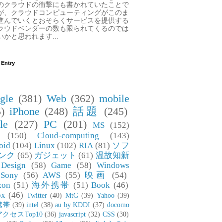
のクラウドの衝撃にも書かれていたことで
が、クラウドコンピューティングがこのま
進んでいくとおそらくサービスを提供する
ラウドベンダーの数も限られてくるのでは
いかと思われます...
 Entry
gle
(381)
Web
(362)
mobile
)
iPhone
(248)
話題
(245)
le
(227)
PC
(201)
MS
(152)
(150)
Cloud-computing
(143)
oid
(104)
Linux
(102)
RIA
(81)
ソフ
ンク
(65)
ガジェット
(61)
温故知新
Design
(58)
Game
(58)
Windows
Sony
(56)
AWS
(55)
映画
(54)
zon
(51)
海外携帯
(51)
Book
(46)
ox
(46)
Twitter
(40)
MtG
(39)
Yahoo
(39)
携帯
(39)
intel
(38)
au by KDDI
(37)
docomo
アクセスTop10
(36)
javascript
(32)
CSS
(30)