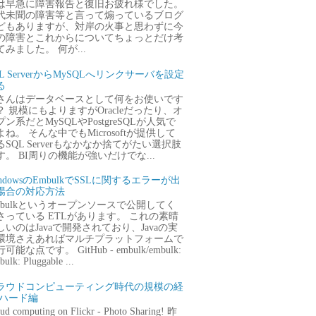
は早急に障害報告と復旧お疲れ様でした。
代未聞の障害等と言って煽っているブログ
どもありますが、対岸の火事と思わずに今
の障害とこれからについてちょっとだけ考
てみました。 何が...
QL ServerからMySQLへリンクサーバを設定
る
さんはデータベースとして何をお使いです
？ 規模にもよりますがOracleだったり、オ
プン系だとMySQLやPostgreSQLが人気で
よね。 そんな中でもMicrosoftが提供して
るSQL Serverもなかなか捨てがたい選択肢
す。 BI周りの機能が強いだけでな...
ndowsのEmbulkでSSLに関するエラーが出
場合の対応方法
mbulkというオープンソースで公開してく
さっている ETLがあります。 これの素晴
しいのはJavaで開発されており、Javaの実
環境さえあればマルチプラットフォームで
可能な点です。 GitHub - embulk/embulk:
ulk: Pluggable ...
ラウドコンピューティング時代の規模の経
 ハード編
ud computing on Flickr - Photo Sharing! 昨