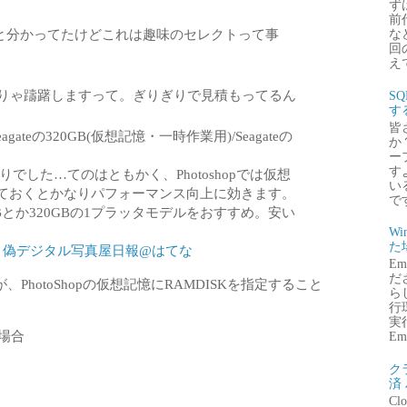
ず
前
と分かってたけどこれは趣味のセレクトって事
な
回
え
りゃ躊躇しますって。ぎりぎりで見積もってるん
S
す
皆
eagateの320GB(仮想記憶・一時作業用)/Seagateの
か
ー
す
りでした…てのはともかく、Photoshopでは仮想
い
ておくとかなりパフォーマンス向上に効きます。
で
Bとか320GBの1プラッタモデルをおすすめ。安い
Wi
た
- 偽デジタル写真屋日報@はてな
E
だ
hotoShopの仮想記憶にRAMDISKを指定すること
ら
。
行
実行
場合
Emb
ク
済
Clo