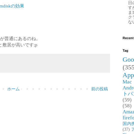
日
diskの効果
す
ま
ク
な
ドが普通にあるのね。
Recent
敷居が高いです;p
Tag
Goo
(355
App
Mac
Andr
ホーム
前の投稿
トバ
(59)
(58)
Ama
firef
国内
(37)