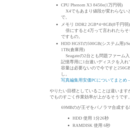
CPU Phenom X3 8450e(1万円弱)
X4でもあまり値段が変わらない
で。
メモリ DDR2 2GB*4=8GB(8千円弱)
倍にすると4万って言われたらそ
ですもの。
HDD HGSTの500GB(システム用)/S
1TB(倉庫用)
Seagateの2台とも問題ファーム入
記憶専用に1台速いディスクを入れ
容量は必要ないので今ですと250G
し。
写真編集用安価PCについてまとめ 
やりたい目標としていることは違いますが、P
でものすごく作業効率が上がるそうです
69MBのが王ぞをパノラマ合成する
HDD 使用 1分26秒
RAMDISK 使用 6秒