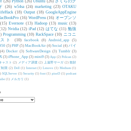
er
(26)
Python
(26)
Ubuntu
(26)
さくらのク
ド
(26)
w54sa
(24)
marketing
(23)
OTAKU
ifeHack
(18)
Output
(18)
GoogleAppEngine
acBookPro
(16)
WordPress
(16)
オープンソ
(15)
Evernote
(13)
Hadoop
(13)
music
(13)
(12)
Nvidia
(12)
iPad
(12)
はてな
(11)
勉強
)
Programming
(10)
RackSpace
(10)
ニコニ
リスト
(10)
facebook
(8)
Android_app
(5)
950
(5)
PHP
(5)
MacBookAir
(4)
Social
(4)
バイ
(4)
Docker
(3)
SoftwareDesign
(3)
Tumblr
(3)
X
(3)
iPhone_App
(3)
mini9
(3)
App
(2)
Pelican
(2)
キャスト
(2)
メディア調査
(2)
上遠野サーガ
(2)
散財
質制限
(2)
Dell
(1)
Internet
(1)
Lenovo
(1)
Medium
(1)
)
SQLServer
(1)
Security
(1)
font
(1)
pixel3
(1)
podcast
tube
(1)
メルカリ
(1)
e