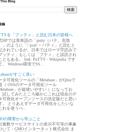
 This Blog
投稿
uTTYを「プッティ」と読む日本の皆様へ
式HPでは英単語の「putty（パテ。充填
）」のように「/ˈpʌti/ = パティ」と読むと
記されているが、日本ではローマ字読みで
プッティ」もしくは「プティ」と誤読され
ともある。 link: PuTTY - Wikipedia です
。 Windows環境でSS...
tabaseがすごく良い
タ可視化ツールの「Metabase」がQiitaで
題（ OSSのデータ可視化ツール
Metabase」が超使いやすい ）になってお
、試してみたところ確かにこれは現在のデ
タ可視化オープンソースの決定版だと思い
す。 とりあえずデータ可視化をしたいな
これを使うべ...
MOの障害から学ぶこと
社複数サービスサイトの表示不可等の事象
ついて - GMOインターネット株式会社 ま