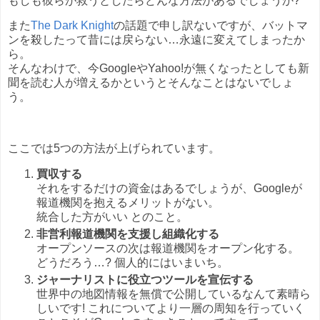
もしも彼らが救うとしたらどんな方法があるでしょうか?
また
The Dark Knight
の話題で申し訳ないですが、バットマ
ンを殺したって昔には戻らない…永遠に変えてしまったか
ら。
そんなわけで、今GoogleやYahoo!が無くなったとしても新
聞を読む人が増えるかというとそんなことはないでしょ
う。
ここでは5つの方法が上げられています。
買収する
それをするだけの資金はあるでしょうが、Googleが
報道機関を抱えるメリットがない。
統合した方がいい とのこと。
非営利報道機関を支援し組織化する
オープンソースの次は報道機関をオープン化する。
どうだろう…? 個人的にはいまいち。
ジャーナリストに役立つツールを宣伝する
世界中の地図情報を無償で公開しているなんて素晴ら
しいです! これについてより一層の周知を行っていく