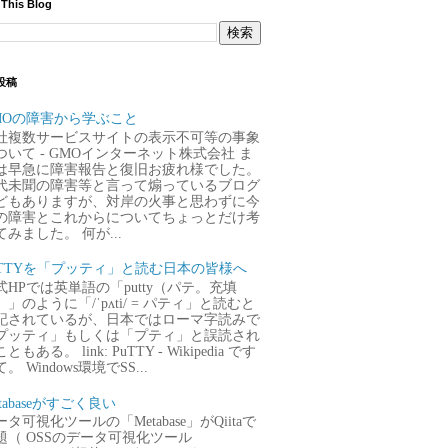
 This Blog
投稿
MOの障害から学ぶこと
社複数サービスサイトの表示不可等の事象
ついて - GMOインターネット株式会社 ま
は早急に障害報告と復旧お疲れ様でした。
代未聞の障害等と言って煽っているブログ
どもありますが、対岸の火事と思わずに今
の障害とこれからについてちょっとだけ考
てみました。 何が...
uTTYを「プッティ」と読む日本の皆様へ
式HPでは英単語の「putty（パテ。充填
）」のように「/ˈpʌti/ = パティ」と読むと
記されているが、日本ではローマ字読みで
プッティ」もしくは「プティ」と誤読され
ともある。 link: PuTTY - Wikipedia です
。 Windows環境でSS...
tabaseがすごく良い
タ可視化ツールの「Metabase」がQiitaで
題（ OSSのデータ可視化ツール