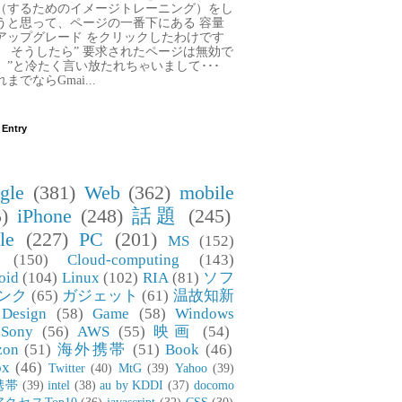
（するためのイメージトレーニング）をし
うと思って、ページの一番下にある 容量
アップグレード をクリックしたわけです
。 そうしたら” 要求されたページは無効で
。”と冷たく言い放たれちゃいまして･･･
までならGmai...
 Entry
gle
(381)
Web
(362)
mobile
)
iPhone
(248)
話題
(245)
le
(227)
PC
(201)
MS
(152)
(150)
Cloud-computing
(143)
oid
(104)
Linux
(102)
RIA
(81)
ソフ
ンク
(65)
ガジェット
(61)
温故知新
Design
(58)
Game
(58)
Windows
Sony
(56)
AWS
(55)
映画
(54)
zon
(51)
海外携帯
(51)
Book
(46)
ox
(46)
Twitter
(40)
MtG
(39)
Yahoo
(39)
携帯
(39)
intel
(38)
au by KDDI
(37)
docomo