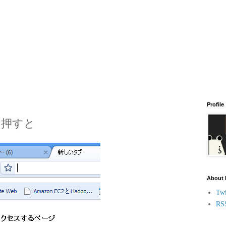
Profile
B を押すと
About
Twi
RS