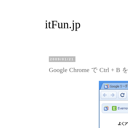
itFun.jp
2009/01/21
Google Chrome で Ctrl + 