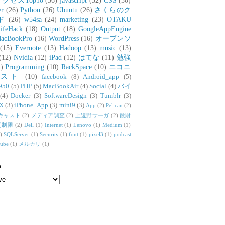
アクセスTop10
(36)
javascript
(32)
CSS
(30)
er
(26)
Python
(26)
Ubuntu
(26)
さくらのク
ド
(26)
w54sa
(24)
marketing
(23)
OTAKU
ifeHack
(18)
Output
(18)
GoogleAppEngine
acBookPro
(16)
WordPress
(16)
オープンソ
(15)
Evernote
(13)
Hadoop
(13)
music
(13)
(12)
Nvidia
(12)
iPad
(12)
はてな
(11)
勉強
)
Programming
(10)
RackSpace
(10)
ニコニ
リスト
(10)
facebook
(8)
Android_app
(5)
950
(5)
PHP
(5)
MacBookAir
(4)
Social
(4)
バイ
(4)
Docker
(3)
SoftwareDesign
(3)
Tumblr
(3)
X
(3)
iPhone_App
(3)
mini9
(3)
App
(2)
Pelican
(2)
キャスト
(2)
メディア調査
(2)
上遠野サーガ
(2)
散財
質制限
(2)
Dell
(1)
Internet
(1)
Lenovo
(1)
Medium
(1)
)
SQLServer
(1)
Security
(1)
font
(1)
pixel3
(1)
podcast
tube
(1)
メルカリ
(1)
e