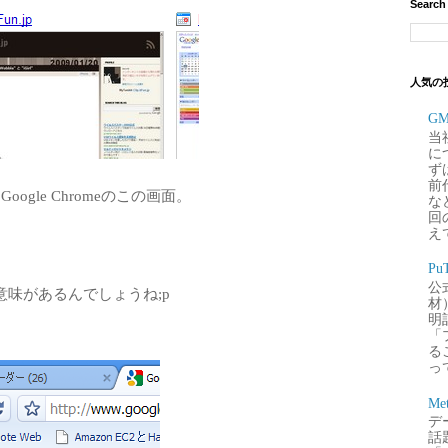
Search
人気の
G
当
に
ず
前
ogle Chromeのこの画面。
な
回
え
P
公
味があるんでしょうね;p
材
明
「
るこ
って
Me
デー
話