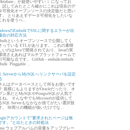
Metabase」が超使いやすい ）になってお
、試してみたところ確かにこれは現在のデ
タ可視化オープンソースの決定版だと思い
す。 とりあえずデータ可視化をしたいな
これを使うべ...
ndowsのEmbulkでSSLに関するエラーが出
場合の対応方法
mbulkというオープンソースで公開してく
さっている ETLがあります。 これの素晴
しいのはJavaで開発されており、Javaの実
環境さえあればマルチプラットフォームで
可能な点です。 GitHub - embulk/embulk:
ulk: Pluggable ...
QL ServerからMySQLへリンクサーバを設定
る
さんはデータベースとして何をお使いです
？ 規模にもよりますがOracleだったり、オ
プン系だとMySQLやPostgreSQLが人気で
よね。 そんな中でもMicrosoftが提供して
るSQL Serverもなかなか捨てがたい選択肢
す。 BI周りの機能が強いだけでな...
oogleアカウントで”要求されたページは無
です。”と出たときの対処法
icasa ウェブアルバムの容量をアップグレー