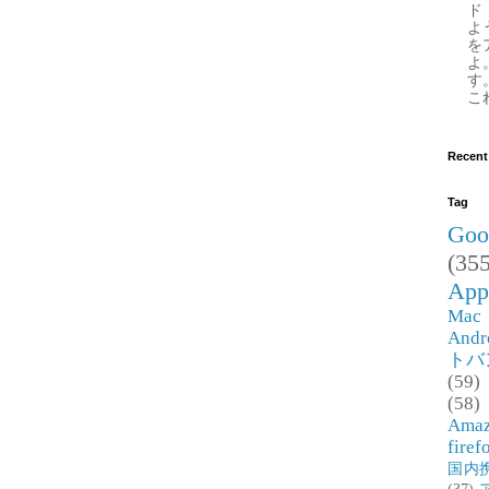
ド
よ
を
よ
す
これ
Recent
Tag
Goo
(355
App
Mac
Andr
トバ
(59)
(58)
Ama
firef
国内