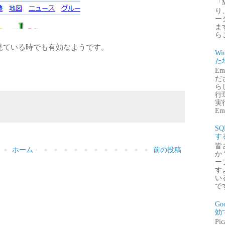
「
り
ー
ま
ら
見ている時でも有効なようです。
Wi
た
E
だ
ら
行
実行
Emb
S
す
皆
ホーム
前の投稿
か
ー
す
い
で
G
効
P