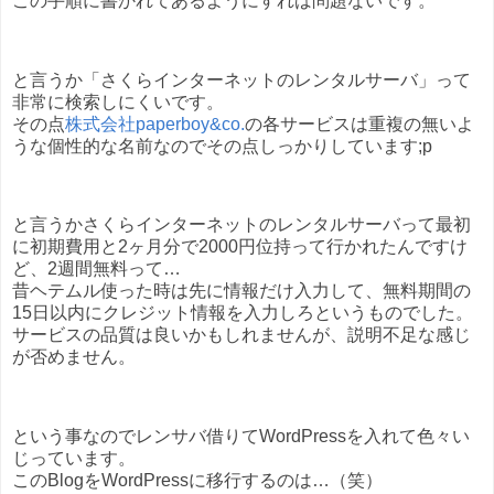
この手順に書かれてあるようにすれば問題ないです。
と言うか「さくらインターネットのレンタルサーバ」って
非常に検索しにくいです。
その点
株式会社paperboy&co.
の各サービスは重複の無いよ
うな個性的な名前なのでその点しっかりしています;p
と言うかさくらインターネットのレンタルサーバって最初
に初期費用と2ヶ月分で2000円位持って行かれたんですけ
ど、2週間無料って…
昔ヘテムル使った時は先に情報だけ入力して、無料期間の
15日以内にクレジット情報を入力しろというものでした。
サービスの品質は良いかもしれませんが、説明不足な感じ
が否めません。
という事なのでレンサバ借りてWordPressを入れて色々い
じっています。
このBlogをWordPressに移行するのは…（笑）