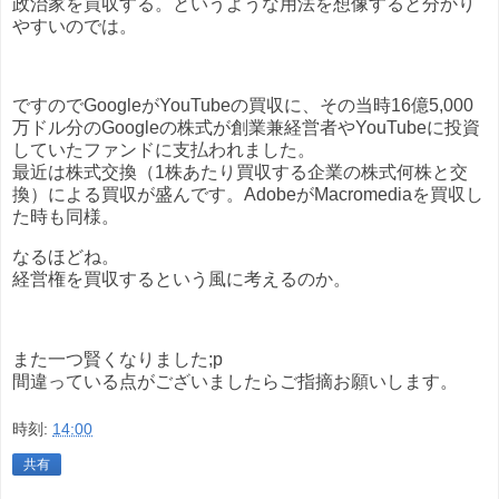
政治家を買収する。というような用法を想像すると分かり
やすいのでは。
ですのでGoogleがYouTubeの買収に、その当時16億5,000
万ドル分のGoogleの株式が創業兼経営者やYouTubeに投資
していたファンドに支払われました。
最近は株式交換（1株あたり買収する企業の株式何株と交
換）による買収が盛んです。AdobeがMacromediaを買収し
た時も同様。
なるほどね。
経営権を買収するという風に考えるのか。
また一つ賢くなりました;p
間違っている点がございましたらご指摘お願いします。
時刻:
14:00
共有