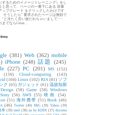
（するためのイメージトレーニング）をし
うと思って、ページの一番下にある 容量
アップグレード をクリックしたわけです
。 そうしたら” 要求されたページは無効で
。”と冷たく言い放たれちゃいまして･･･
までならGmai...
 Entry
gle
(381)
Web
(362)
mobile
)
iPhone
(248)
話題
(245)
le
(227)
PC
(201)
MS
(152)
(150)
Cloud-computing
(143)
oid
(104)
Linux
(102)
RIA
(81)
ソフ
ンク
(65)
ガジェット
(61)
温故知新
Design
(58)
Game
(58)
Windows
Sony
(56)
AWS
(55)
映画
(54)
zon
(51)
海外携帯
(51)
Book
(46)
ox
(46)
Twitter
(40)
MtG
(39)
Yahoo
(39)
携帯
(39)
intel
(38)
au by KDDI
(37)
docomo