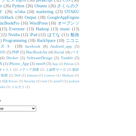
アクセスTop10
(36)
javascript
(32)
CSS
(30)
er
(26)
Python
(26)
Ubuntu
(26)
さくらのク
ド
(26)
w54sa
(24)
marketing
(23)
OTAKU
ifeHack
(18)
Output
(18)
GoogleAppEngine
acBookPro
(16)
WordPress
(16)
オープンソ
(15)
Evernote
(13)
Hadoop
(13)
music
(13)
(12)
Nvidia
(12)
iPad
(12)
はてな
(11)
勉強
)
Programming
(10)
RackSpace
(10)
ニコニ
リスト
(10)
facebook
(8)
Android_app
(5)
950
(5)
PHP
(5)
MacBookAir
(4)
Social
(4)
バイ
(4)
Docker
(3)
SoftwareDesign
(3)
Tumblr
(3)
X
(3)
iPhone_App
(3)
mini9
(3)
App
(2)
Pelican
(2)
キャスト
(2)
メディア調査
(2)
上遠野サーガ
(2)
散財
質制限
(2)
Dell
(1)
Internet
(1)
Lenovo
(1)
Medium
(1)
)
SQLServer
(1)
Security
(1)
font
(1)
pixel3
(1)
podcast
tube
(1)
メルカリ
(1)
e