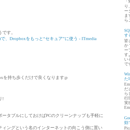
「
り
ー
ま
ら
S
うです。
す
tで、Dropboxをもっと“セキュア”に使う - ITmedia
皆
か
ー
す
い
で
Wi
irefoxを持ち歩くだけで良くなります;p
た
E
だ
ら
行
!
実行
Emb
ポータブルにしておけばPCのクリーンナップも手軽に
G
効
ティングという名のインターネットの向こう側に置い
P