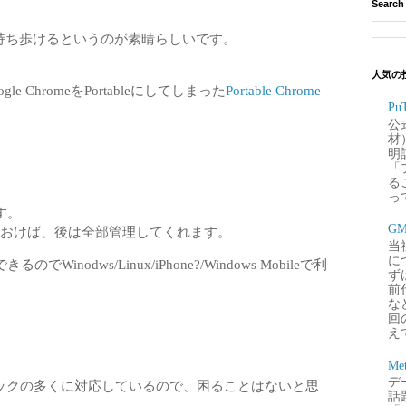
Search
を持ち歩けるというのが素晴らしいです。
。
人気の
ChromeをPortableにしてしまった
Portable Chrome
P
公
材
明
「
るこ
って
す。
G
えておけば、後は全部管理してくれます。
当
に
odws/Linux/iPhone?/Windows Mobileで利
ず
前
な
回
え
Me
デー
ィックの多くに対応しているので、困ることはないと思
話