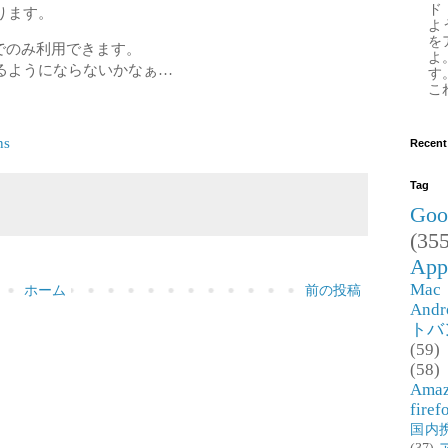
ド
ります。
よ
を
境でのみ利用できます。
よ
るようにならないかなぁ…
す
これ
ns
Recent
Tag
Goo
(355
App
Mac
ホーム
前の投稿
Andr
トバ
(59)
(58)
Ama
firef
国内