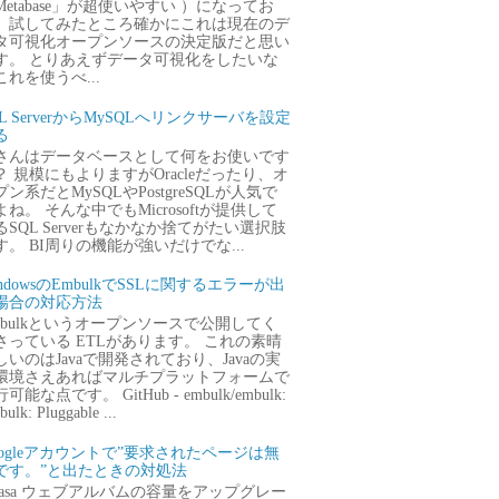
Metabase」が超使いやすい ）になってお
、試してみたところ確かにこれは現在のデ
タ可視化オープンソースの決定版だと思い
す。 とりあえずデータ可視化をしたいな
これを使うべ...
QL ServerからMySQLへリンクサーバを設定
る
さんはデータベースとして何をお使いです
？ 規模にもよりますがOracleだったり、オ
プン系だとMySQLやPostgreSQLが人気で
よね。 そんな中でもMicrosoftが提供して
るSQL Serverもなかなか捨てがたい選択肢
す。 BI周りの機能が強いだけでな...
ndowsのEmbulkでSSLに関するエラーが出
場合の対応方法
mbulkというオープンソースで公開してく
さっている ETLがあります。 これの素晴
しいのはJavaで開発されており、Javaの実
環境さえあればマルチプラットフォームで
可能な点です。 GitHub - embulk/embulk:
ulk: Pluggable ...
oogleアカウントで”要求されたページは無
です。”と出たときの対処法
icasa ウェブアルバムの容量をアップグレー