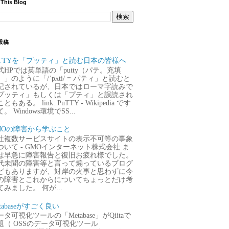
 This Blog
投稿
uTTYを「プッティ」と読む日本の皆様へ
式HPでは英単語の「putty（パテ。充填
）」のように「/ˈpʌti/ = パティ」と読むと
記されているが、日本ではローマ字読みで
プッティ」もしくは「プティ」と誤読され
ともある。 link: PuTTY - Wikipedia です
。 Windows環境でSS...
MOの障害から学ぶこと
社複数サービスサイトの表示不可等の事象
ついて - GMOインターネット株式会社 ま
は早急に障害報告と復旧お疲れ様でした。
代未聞の障害等と言って煽っているブログ
どもありますが、対岸の火事と思わずに今
の障害とこれからについてちょっとだけ考
てみました。 何が...
tabaseがすごく良い
タ可視化ツールの「Metabase」がQiitaで
題（ OSSのデータ可視化ツール