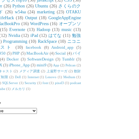
アクセスTop10
(36)
javascript
(32)
CSS
(30)
er
(26)
Python
(26)
Ubuntu
(26)
さくらのク
ド
(26)
w54sa
(24)
marketing
(23)
OTAKU
ifeHack
(18)
Output
(18)
GoogleAppEngine
acBookPro
(16)
WordPress
(16)
オープンソ
(15)
Evernote
(13)
Hadoop
(13)
music
(13)
(12)
Nvidia
(12)
iPad
(12)
はてな
(11)
勉強
)
Programming
(10)
RackSpace
(10)
ニコニ
リスト
(10)
facebook
(8)
Android_app
(5)
950
(5)
PHP
(5)
MacBookAir
(4)
Social
(4)
バイ
(4)
Docker
(3)
SoftwareDesign
(3)
Tumblr
(3)
X
(3)
iPhone_App
(3)
mini9
(3)
App
(2)
Pelican
(2)
キャスト
(2)
メディア調査
(2)
上遠野サーガ
(2)
散財
質制限
(2)
Dell
(1)
Internet
(1)
Lenovo
(1)
Medium
(1)
)
SQLServer
(1)
Security
(1)
font
(1)
pixel3
(1)
podcast
tube
(1)
メルカリ
(1)
e