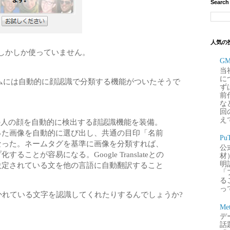
Search
人気の
しかしか使っていません。
G
当
に
ルバムには自動的に顔認識で分類する機能がついたそうで
ず
前
な
回
え
真上の人の顔を自動的に検出する顔認識機能を装備。
った画像を自動的に選び出し、共通の目印「名前
P
なった。ネームタグを基準に画像を分類すれば、
公
ことが容易になる。Google Translateとの
材
明
設定されている文を他の言語に自動翻訳すること
「
るこ
って
に書かれている文字を認識してくれたりするんでしょうか?
Me
デー
話