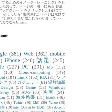
（するためのイメージトレーニング）をし
うと思って、ページの一番下にある 容量
アップグレード をクリックしたわけです
。 そうしたら” 要求されたページは無効で
。”と冷たく言い放たれちゃいまして･･･
までならGmai...
 Entry
gle
(381)
Web
(362)
mobile
)
iPhone
(248)
話題
(245)
le
(227)
PC
(201)
MS
(152)
(150)
Cloud-computing
(143)
oid
(104)
Linux
(102)
RIA
(81)
ソフ
ンク
(65)
ガジェット
(61)
温故知新
Design
(58)
Game
(58)
Windows
Sony
(56)
AWS
(55)
映画
(54)
zon
(51)
海外携帯
(51)
Book
(46)
ox
(46)
Twitter
(40)
MtG
(39)
Yahoo
(39)
携帯
(39)
intel
(38)
au by KDDI
(37)
docomo