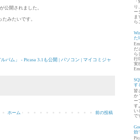
「
り
が公開されました。
ー
ま
ったみたいです。
ら
Wi
た
E
だ
ら
行
ム」 - Picasa 3.1も公開 | パソコン | マイコミジャ
実行
Emb
S
す
皆
か
ー
す
い
ホーム
前の投稿
で
G
効
P