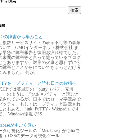
 This Blog
投稿
MOの障害から学ぶこと
社複数サービスサイトの表示不可等の事象
ついて - GMOインターネット株式会社 ま
は早急に障害報告と復旧お疲れ様でした。
代未聞の障害等と言って煽っているブログ
どもありますが、対岸の火事と思わずに今
の障害とこれからについてちょっとだけ考
てみました。 何が...
uTTYを「プッティ」と読む日本の皆様へ
式HPでは英単語の「putty（パテ。充填
）」のように「/ˈpʌti/ = パティ」と読むと
記されているが、日本ではローマ字読みで
プッティ」もしくは「プティ」と誤読され
ともある。 link: PuTTY - Wikipedia です
。 Windows環境でSS...
tabaseがすごく良い
タ可視化ツールの「Metabase」がQiitaで
題（ OSSのデータ可視化ツール