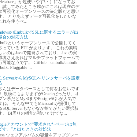
Metabase」が超使いやすい ）になってお
、試してみたところ確かにこれは現在のデ
タ可視化オープンソースの決定版だと思い
す。 とりあえずデータ可視化をしたいな
これを使うべ...
ndowsのEmbulkでSSLに関するエラーが出
場合の対応方法
mbulkというオープンソースで公開してく
さっている ETLがあります。 これの素晴
しいのはJavaで開発されており、Javaの実
環境さえあればマルチプラットフォームで
可能な点です。 GitHub - embulk/embulk:
ulk: Pluggable ...
QL ServerからMySQLへリンクサーバを設定
る
さんはデータベースとして何をお使いです
？ 規模にもよりますがOracleだったり、オ
プン系だとMySQLやPostgreSQLが人気で
よね。 そんな中でもMicrosoftが提供して
るSQL Serverもなかなか捨てがたい選択肢
す。 BI周りの機能が強いだけでな...
oogleアカウントで”要求されたページは無
です。”と出たときの対処法
icasa ウェブアルバムの容量をアップグレー