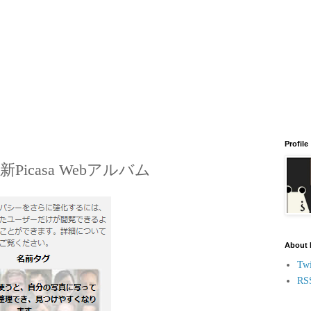
Profile
icasa Webアルバム
About
Twi
RS