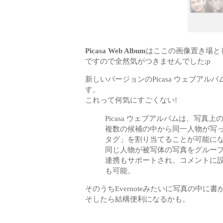
Picasa Web Album
はここの画像置き場と
ですので全然気がつきませんでした;p
新しいバージョンのPicasa ウェブア
す。
これって何気にすごくない!
Picasa ウェブアルバムは、写
複数の候補の中から同一人物が写
タグ」を割り当てることが可能に
同じ人物が被写体の写真をグループ化する
連携もサポートされ、コメントに
も可能。
そのうちEvernoteみたいに写真の中
そしたら結構便利になるかも。