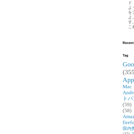
ド
よ
を
よ
す
これ
Recent
Tag
Goo
(355
App
Mac
Andr
トバ
(59)
(58)
Ama
firef
国内