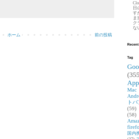
Clo
日
す
ま
ク
な
ホーム
前の投稿
Recent
Tag
Goo
(355
App
Mac
Andr
トバ
(59)
(58)
Ama
firef
国内