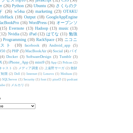
アクセスTop10
(36)
javascript
(32)
CSS
(30)
er
(26)
Python
(26)
Ubuntu
(26)
さくらのク
ド
(26)
w54sa
(24)
marketing
(23)
OTAKU
ifeHack
(18)
Output
(18)
GoogleAppEngine
acBookPro
(16)
WordPress
(16)
オープンソ
(15)
Evernote
(13)
Hadoop
(13)
music
(13)
(12)
Nvidia
(12)
iPad
(12)
はてな
(11)
勉強
)
Programming
(10)
RackSpace
(10)
ニコニ
リスト
(10)
facebook
(8)
Android_app
(5)
950
(5)
PHP
(5)
MacBookAir
(4)
Social
(4)
バイ
(4)
Docker
(3)
SoftwareDesign
(3)
Tumblr
(3)
X
(3)
iPhone_App
(3)
mini9
(3)
App
(2)
Pelican
(2)
キャスト
(2)
メディア調査
(2)
上遠野サーガ
(2)
散財
質制限
(2)
Dell
(1)
Internet
(1)
Lenovo
(1)
Medium
(1)
)
SQLServer
(1)
Security
(1)
font
(1)
pixel3
(1)
podcast
tube
(1)
メルカリ
(1)
e