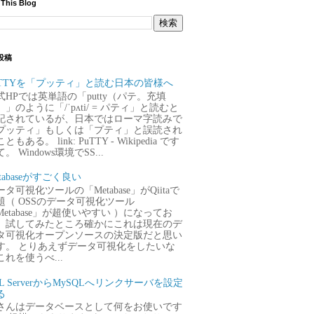
 This Blog
投稿
uTTYを「プッティ」と読む日本の皆様へ
式HPでは英単語の「putty（パテ。充填
）」のように「/ˈpʌti/ = パティ」と読むと
記されているが、日本ではローマ字読みで
プッティ」もしくは「プティ」と誤読され
ともある。 link: PuTTY - Wikipedia です
。 Windows環境でSS...
tabaseがすごく良い
タ可視化ツールの「Metabase」がQiitaで
題（ OSSのデータ可視化ツール
Metabase」が超使いやすい ）になってお
、試してみたところ確かにこれは現在のデ
タ可視化オープンソースの決定版だと思い
す。 とりあえずデータ可視化をしたいな
これを使うべ...
QL ServerからMySQLへリンクサーバを設定
る
さんはデータベースとして何をお使いです