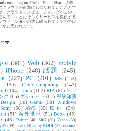
ud computing on Flickr - Photo Sharing! 昨
のクラウドの衝撃にも書かれていたことで
が、クラウドコンピューティングがこのま
進んでいくとおそらくサービスを提供する
ラウドベンダーの数も限られてくるのでは
いかと思われます...
 Entry
gle
(381)
Web
(362)
mobile
)
iPhone
(248)
話題
(245)
le
(227)
PC
(201)
MS
(152)
(150)
Cloud-computing
(143)
oid
(104)
Linux
(102)
RIA
(81)
ソフ
ンク
(65)
ガジェット
(61)
温故知新
Design
(58)
Game
(58)
Windows
Sony
(56)
AWS
(55)
映画
(54)
zon
(51)
海外携帯
(51)
Book
(46)
ox
(46)
Twitter
(40)
MtG
(39)
Yahoo
(39)
携帯
(39)
intel
(38)
au by KDDI
(37)
docomo