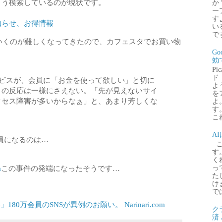
よう模索しているのが現状です。
か
ー
す
知らせ、お得情報
い
で
ていくのが難しくなってきたので、カフェスタでお買い物
G
効
P
ド
ービスが、会員に「お金を使って欲しい」と切に
よ
トの反応は一様にさえない。「先が見えないサイ
を
クセス障害が多いからなぁ」と、あまり芳しくな
よ
す
これ
A
員になるのは…
こ
す
く
a
この事件の発端になったそうです…
っ
た
け
で
万会員のSNSが異例のお願い。 Narinari.com
ク
済