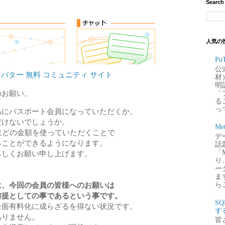
Search
人気の
P
公
アバター 無料 コミュニティ サイト
材
明
のお願い。
「
るこ
って
為にパスポート会員になっていただくか、
だけないでしょうか。
Me
ほどの金額を使っていただくことで
デー
ることができるようになります。
話
「
ろしくお願い申し上げます。
り
ー
ま
ら
は、今回の会員の皆様へのお願いは
前提としての事であるという事です。
S
全面有料化に成らざるを得ない状況です。
す
ありません。
皆