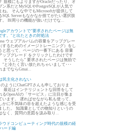
？ 規模にもよりますがOracleだったり、オ
プン系だとMySQLやPostgreSQLが人気で
よね。 そんな中でもMicrosoftが提供して
るSQL Serverもなかなか捨てがたい選択肢
す。 BI周りの機能が強いだけでな...
oogleアカウントで”要求されたページは無
です。”と出たときの対処法
icasa ウェブアルバムの容量をアップグレー
（するためのイメージトレーニング）をし
うと思って、ページの一番下にある 容量
アップグレード をクリックしたわけです
。 そうしたら” 要求されたページは無効で
。”と冷たく言い放たれちゃいまして･･･
までならGmai...
Iは民主化されない
のようにChatGPTさんも申しておりま
。 最近はインテリジェントな回答をして
れるOpenAIの「サービス」に注目が集ま
ています。 遅ればせながら私も使って、
しかに不気味の谷を超えたような感じを受
ました。 知識量としての物知りというの
はなく、質問の意図を汲み取り...
ラウドコンピューティング時代の規模の経
 ハード編