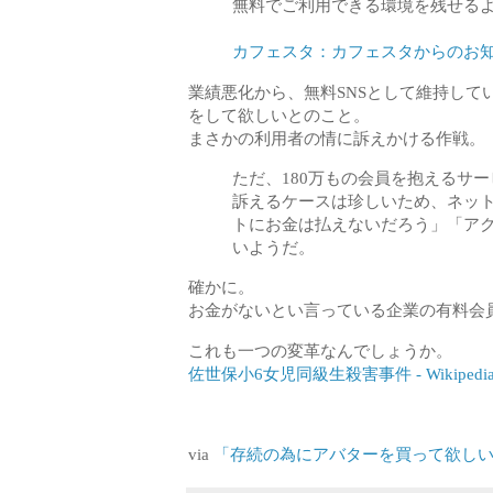
無料でご利用できる環境を残せる
カフェスタ：カフェスタからのお
業績悪化から、無料SNSとして維持し
をして欲しいとのこと。
まさかの利用者の情に訴えかける作戦。
ただ、180万もの会員を抱えるサ
訴えるケースは珍しいため、ネッ
トにお金は払えないだろう」「ア
いようだ。
確かに。
お金がないとい言っている企業の有料会
これも一つの変革なんでしょうか。
佐世保小6女児同級生殺害事件 - Wikipedi
via
「存続の為にアバターを買って欲しい」180