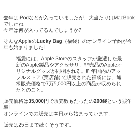
去年はiPodなどが入っていましたが、大当たりはMacBook
でしたね。
今年は何が入ってるんでしょうか?
そんなAppleの
Lucky Bag
（福袋）のオンライン予約が今
年も始まりました!
福袋には、Apple Storeのスタッフが厳選した最
新のApple製品やアクセサリ、非売品のAppleオ
リジナルグッズが同梱される。昨年国内のアッ
プルストア (実店舗) で販売された福袋には、通
常販売価格で7万5,000円以上の商品が収められ
たとのこと。
販売価格は
35,000円
で販売数もたったの
200袋
という競争
率!
オンラインでの販売は本日から始まっています。
販売は25日まで続くそうです。