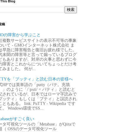
 This Blog
投稿
MOの障害から学ぶこと
社複数サービスサイトの表示不可等の事象
ついて - GMOインターネット株式会社 ま
は早急に障害報告と復旧お疲れ様でした。
代未聞の障害等と言って煽っているブログ
どもありますが、対岸の火事と思わずに今
の障害とこれからについてちょっとだけ考
てみました。 何が...
uTTYを「プッティ」と読む日本の皆様へ
式HPでは英単語の「putty（パテ。充填
）」のように「/ˈpʌti/ = パティ」と読むと
記されているが、日本ではローマ字読みで
プッティ」もしくは「プティ」と誤読され
ともある。 link: PuTTY - Wikipedia です
。 Windows環境でSS...
tabaseがすごく良い
タ可視化ツールの「Metabase」がQiitaで
題（ OSSのデータ可視化ツール