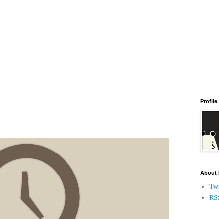
Profile
About
Twi
RS