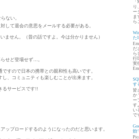
「
り
ー
ま
ならない。
ら
に対して退会の意思をメールする必要がある。
Wi
ていません。（昔の話ですよ。今は分かりません）
た
E
だ
ら
行
暮らせど登場せず…。
実行
Emb
通ですので日本の携帯との親和性も高いです。
すし、コミュニティも楽しむことが出来ます。
S
す
るサービスです!!
皆
か
ー
す
い
で
G
saにアップロードするのようになったのだと思います。
効
P