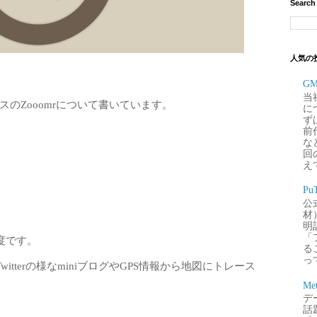
Search
人気の
G
当
スのZooomrについて書いています。
に
ず
前
な
回
え
P
公
材
明
「
度です。
るこ
って
tterの様なminiブログやGPS情報から地図にトレース
Me
デー
話