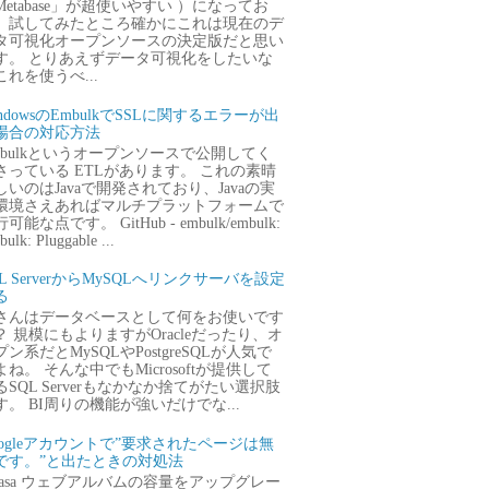
Metabase」が超使いやすい ）になってお
、試してみたところ確かにこれは現在のデ
タ可視化オープンソースの決定版だと思い
す。 とりあえずデータ可視化をしたいな
これを使うべ...
ndowsのEmbulkでSSLに関するエラーが出
場合の対応方法
mbulkというオープンソースで公開してく
さっている ETLがあります。 これの素晴
しいのはJavaで開発されており、Javaの実
環境さえあればマルチプラットフォームで
可能な点です。 GitHub - embulk/embulk:
ulk: Pluggable ...
QL ServerからMySQLへリンクサーバを設定
る
さんはデータベースとして何をお使いです
？ 規模にもよりますがOracleだったり、オ
プン系だとMySQLやPostgreSQLが人気で
よね。 そんな中でもMicrosoftが提供して
るSQL Serverもなかなか捨てがたい選択肢
す。 BI周りの機能が強いだけでな...
oogleアカウントで”要求されたページは無
です。”と出たときの対処法
icasa ウェブアルバムの容量をアップグレー