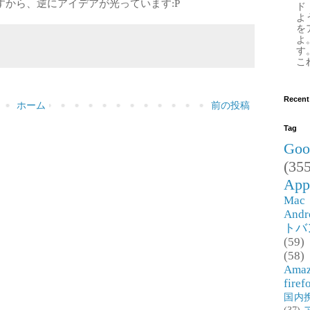
から、逆にアイデアが光っています:P
ド
よ
を
よ
す
これ
Recent
ホーム
前の投稿
Tag
Goo
(355
App
Mac
Andr
トバ
(59)
(58)
Ama
firef
国内