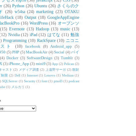
アクセスTop10
(36)
javascript
(32)
CSS
(30)
er
(26)
Python
(26)
Ubuntu
(26)
さくらのク
ド
(26)
w54sa
(24)
marketing
(23)
OTAKU
ifeHack
(18)
Output
(18)
GoogleAppEngine
acBookPro
(16)
WordPress
(16)
オープンソ
(15)
Evernote
(13)
Hadoop
(13)
music
(13)
(12)
Nvidia
(12)
iPad
(12)
はてな
(11)
勉強
)
Programming
(10)
RackSpace
(10)
ニコニ
リスト
(10)
facebook
(8)
Android_app
(5)
950
(5)
PHP
(5)
MacBookAir
(4)
Social
(4)
バイ
(4)
Docker
(3)
SoftwareDesign
(3)
Tumblr
(3)
X
(3)
iPhone_App
(3)
mini9
(3)
App
(2)
Pelican
(2)
キャスト
(2)
メディア調査
(2)
上遠野サーガ
(2)
散財
質制限
(2)
Dell
(1)
Internet
(1)
Lenovo
(1)
Medium
(1)
)
SQLServer
(1)
Security
(1)
font
(1)
pixel3
(1)
podcast
tube
(1)
メルカリ
(1)
e