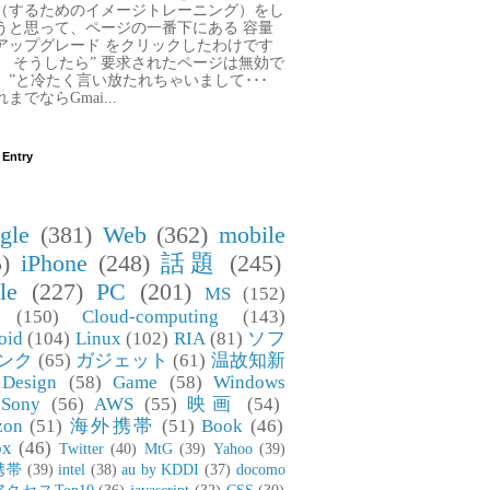
（するためのイメージトレーニング）をし
うと思って、ページの一番下にある 容量
アップグレード をクリックしたわけです
。 そうしたら” 要求されたページは無効で
。”と冷たく言い放たれちゃいまして･･･
までならGmai...
 Entry
gle
(381)
Web
(362)
mobile
)
iPhone
(248)
話題
(245)
le
(227)
PC
(201)
MS
(152)
(150)
Cloud-computing
(143)
oid
(104)
Linux
(102)
RIA
(81)
ソフ
ンク
(65)
ガジェット
(61)
温故知新
Design
(58)
Game
(58)
Windows
Sony
(56)
AWS
(55)
映画
(54)
zon
(51)
海外携帯
(51)
Book
(46)
ox
(46)
Twitter
(40)
MtG
(39)
Yahoo
(39)
携帯
(39)
intel
(38)
au by KDDI
(37)
docomo