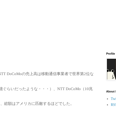
Profile
T DoCoMoの売上高は移動通信事業者で世界第2位な
億ぐらいだったような・・・）、NTT DoCoMo（10兆
About
。
Twi
り、総額はアメリカに匹敵するほどでした。
RS