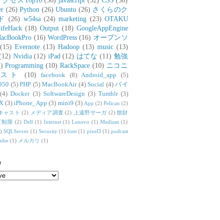
アクセスTop10
(36)
javascript
(32)
CSS
(30)
er
(26)
Python
(26)
Ubuntu
(26)
さくらのク
ド
(26)
w54sa
(24)
marketing
(23)
OTAKU
ifeHack
(18)
Output
(18)
GoogleAppEngine
acBookPro
(16)
WordPress
(16)
オープンソ
(15)
Evernote
(13)
Hadoop
(13)
music
(13)
(12)
Nvidia
(12)
iPad
(12)
はてな
(11)
勉強
)
Programming
(10)
RackSpace
(10)
ニコニ
リスト
(10)
facebook
(8)
Android_app
(5)
950
(5)
PHP
(5)
MacBookAir
(4)
Social
(4)
バイ
(4)
Docker
(3)
SoftwareDesign
(3)
Tumblr
(3)
X
(3)
iPhone_App
(3)
mini9
(3)
App
(2)
Pelican
(2)
キャスト
(2)
メディア調査
(2)
上遠野サーガ
(2)
散財
質制限
(2)
Dell
(1)
Internet
(1)
Lenovo
(1)
Medium
(1)
)
SQLServer
(1)
Security
(1)
font
(1)
pixel3
(1)
podcast
tube
(1)
メルカリ
(1)
e