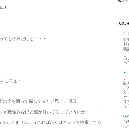
Search
E★
人気の
P
いっても今日だけど・・・
公
材
明
「
るこ
って
Me
デー
ないしなぁ～
話
「
り
ー
近所の店を回って探してみたと思う。明日。
ま
ら
ーンが致命的なほど傷が付いてるっていうのが・・・
G
当
かもしれません。（こればかりはネットで検索しても
に