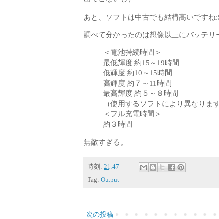
あと、ソフトは中古でも結構高いですね:
調べて分かったのは想像以上にバッテリ
＜電池持続時間＞
最低輝度 約15～19時間
低輝度 約10～15時間
高輝度 約７～11時間
最高輝度 約５～８時間
（使用するソフトにより異なりま
＜フル充電時間＞
約３時間
無敵すぎる。
時刻:
21:47
Tag:
Output
次の投稿