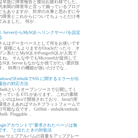
は早急に障害報告と復旧お疲れ様でした。
代未聞の障害等と言って煽っているブログ
どもありますが、対岸の火事と思わずに今
の障害とこれからについてちょっとだけ考
てみました。 何が...
QL ServerからMySQLへリンクサーバを設定
る
さんはデータベースとして何をお使いです
？ 規模にもよりますがOracleだったり、オ
プン系だとMySQLやPostgreSQLが人気で
よね。 そんな中でもMicrosoftが提供して
るSQL Serverもなかなか捨てがたい選択肢
す。 BI周りの機能が強いだけでな...
ndowsのEmbulkでSSLに関するエラーが出
場合の対応方法
mbulkというオープンソースで公開してく
さっている ETLがあります。 これの素晴
しいのはJavaで開発されており、Javaの実
環境さえあればマルチプラットフォームで
可能な点です。 GitHub - embulk/embulk:
ulk: Pluggable ...
oogleアカウントで”要求されたページは無
です。”と出たときの対処法
icasa ウェブアルバムの容量をアップグレー