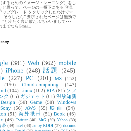
（するためのイメージトレーニング）をし
うと思って、ページの一番下にある 容量
アップグレード をクリックしたわけです
。 そうしたら” 要求されたページは無効で
。”と冷たく言い放たれちゃいまして･･･
までならGmai...
 Entry
gle
(381)
Web
(362)
mobile
)
iPhone
(248)
話題
(245)
le
(227)
PC
(201)
MS
(152)
(150)
Cloud-computing
(143)
oid
(104)
Linux
(102)
RIA
(81)
ソフ
ンク
(65)
ガジェット
(61)
温故知新
Design
(58)
Game
(58)
Windows
Sony
(56)
AWS
(55)
映画
(54)
zon
(51)
海外携帯
(51)
Book
(46)
ox
(46)
Twitter
(40)
MtG
(39)
Yahoo
(39)
携帯
(39)
intel
(38)
au by KDDI
(37)
docomo