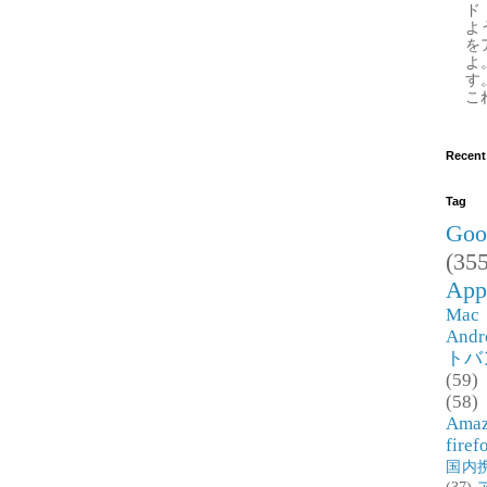
ド
よ
を
よ
す
これ
Recent
Tag
Goo
(355
App
Mac
Andr
トバ
(59)
(58)
Ama
firef
国内