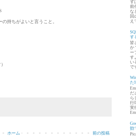
ず
前
S
な
回
ーの持ちがよいと言うこと。
え
S
す
皆
か
ー
す
い
す）
で
Wi
た
E
だ
ら
行
実行
Emb
G
効
ホーム
前の投稿
P