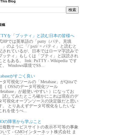
 This Blog
投稿
uTTYを「プッティ」と読む日本の皆様へ
式HPでは英単語の「putty（パテ。充填
）」のように「/ˈpʌti/ = パティ」と読むと
記されているが、日本ではローマ字読みで
プッティ」もしくは「プティ」と誤読され
ともある。 link: PuTTY - Wikipedia です
。 Windows環境でSS...
tabaseがすごく良い
タ可視化ツールの「Metabase」がQiitaで
題（ OSSのデータ可視化ツール
Metabase」が超使いやすい ）になってお
、試してみたところ確かにこれは現在のデ
タ可視化オープンソースの決定版だと思い
す。 とりあえずデータ可視化をしたいな
これを使うべ...
MOの障害から学ぶこと
社複数サービスサイトの表示不可等の事象
ついて - GMOインターネット株式会社 ま