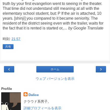
truth by your first evangelion went to seeing in the theater.
That time did not understand still meaning at all with the
elementary school student, but: P If the air is attached, 10
years. [shinji] you compared to it became seniority. The
resident of the district seeing even with the trailer, waits for
the fact that it is rented is started or,…
by Google Translate
時刻:
21:57
共有
‹
›
ホーム
ウェブ バージョンを表示
Profile
Dalice
クラウド系男子。
詳細プロフィールを表示