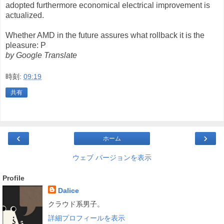
adopted furthermore economical electrical improvement is
actualized.
Whether AMD in the future assures what rollback it is the
pleasure: P
by Google Translate
時刻:
09:19
共有
‹
›
ホーム
ウェブ バージョンを表示
Profile
Dalice
クラウド系男子。
詳細プロフィールを表示