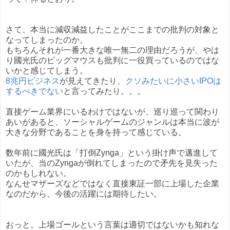
さて、本当に減収減益したことがここまでの批判の対象と
なってしまったのか。
もちろんそれが一番大きな唯一無二の理由だろうが、やは
り國光氏のビッグマウスも批判に一役買っているのではな
いかと感じてしまう。
8兆円ビジネス
が見えてきたり、
クソみたいに小さいIPOは
するべきでない
と言ってみたり。。。
直接ゲーム業界にいるわけではないが、巡り巡って関わり
あいがあると、ソーシャルゲームのジャンルは本当に波が
大きな分野であることを身を持って感じている。
数年前に國光氏は「打倒Zynga」という掛け声で邁進して
いたが、当のZyngaが倒れてしまったので矛先を見失った
のかもしれない。
なんせマザーズなどではなく直接東証一部に上場した企業
なのだから、今後の活躍には期待したい。
おっと。上場ゴールという言葉は適切ではないかも知れな