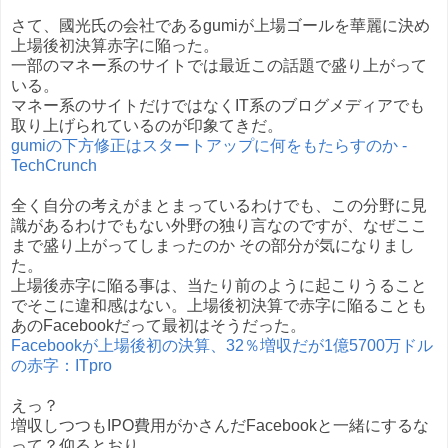
さて、國光氏の会社であるgumiが上場ゴールを華麗に決め
上場後初決算赤字に陥った。
一部のマネー系のサイトでは最近この話題で盛り上がって
いる。
マネー系のサイトだけではなくIT系のブログメディアでも
取り上げられているのが印象てきだ。
gumiの下方修正はスタートアップに何をもたらすのか -
TechCrunch
全く自分の考えがまとまっているわけでも、この分野に見
識があるわけでもない外野の独り言なのですが、なぜここ
まで盛り上がってしまったのか その部分が気になりまし
た。
上場後赤字に陥る事は、当たり前のように起こりうること
でそこに違和感はない。上場後初決算で赤字に陥ることも
あのFacebookだって最初はそうだった。
Facebookが上場後初の決算、32％増収だが1億5700万ドル
の赤字：ITpro
えっ？
増収しつつもIPO費用がかさんだFacebookと一緒にするな
って？仰るとおり。