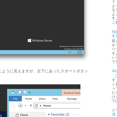
ド
よ
を
よ
す
これ
S
す
皆
か
ー
す
い
で
2 R2と同じように見えますが、左下にあったスタートボタン
A
こ
す
く
っ
た
け
で
ク
済