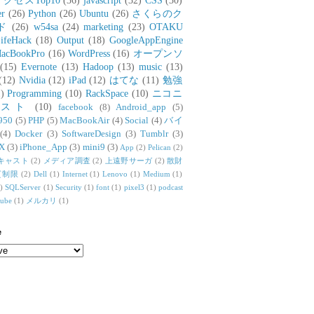
アクセスTop10
(36)
javascript
(32)
CSS
(30)
er
(26)
Python
(26)
Ubuntu
(26)
さくらのク
ド
(26)
w54sa
(24)
marketing
(23)
OTAKU
ifeHack
(18)
Output
(18)
GoogleAppEngine
acBookPro
(16)
WordPress
(16)
オープンソ
(15)
Evernote
(13)
Hadoop
(13)
music
(13)
(12)
Nvidia
(12)
iPad
(12)
はてな
(11)
勉強
)
Programming
(10)
RackSpace
(10)
ニコニ
リスト
(10)
facebook
(8)
Android_app
(5)
950
(5)
PHP
(5)
MacBookAir
(4)
Social
(4)
バイ
(4)
Docker
(3)
SoftwareDesign
(3)
Tumblr
(3)
X
(3)
iPhone_App
(3)
mini9
(3)
App
(2)
Pelican
(2)
キャスト
(2)
メディア調査
(2)
上遠野サーガ
(2)
散財
質制限
(2)
Dell
(1)
Internet
(1)
Lenovo
(1)
Medium
(1)
)
SQLServer
(1)
Security
(1)
font
(1)
pixel3
(1)
podcast
tube
(1)
メルカリ
(1)
e