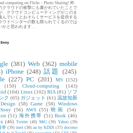
ud computing on Flickr - Photo Sharing! 昨
のクラウドの衝撃にも書かれていたことで
が、クラウドコンピューティングがこのま
進んでいくとおそらくサービスを提供する
ラウドベンダーの数も限られてくるのでは
いかと思われます...
 Entry
gle
(381)
Web
(362)
mobile
)
iPhone
(248)
話題
(245)
le
(227)
PC
(201)
MS
(152)
(150)
Cloud-computing
(143)
oid
(104)
Linux
(102)
RIA
(81)
ソフ
ンク
(65)
ガジェット
(61)
温故知新
Design
(58)
Game
(58)
Windows
Sony
(56)
AWS
(55)
映画
(54)
zon
(51)
海外携帯
(51)
Book
(46)
ox
(46)
Twitter
(40)
MtG
(39)
Yahoo
(39)
携帯
(39)
intel
(38)
au by KDDI
(37)
docomo