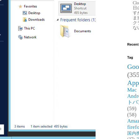
Clo
日
す
ま
ク
な
Recent
Tag
Goo
(355
App
Mac
Andr
トバ
(59)
(58)
Ama
firef
国内