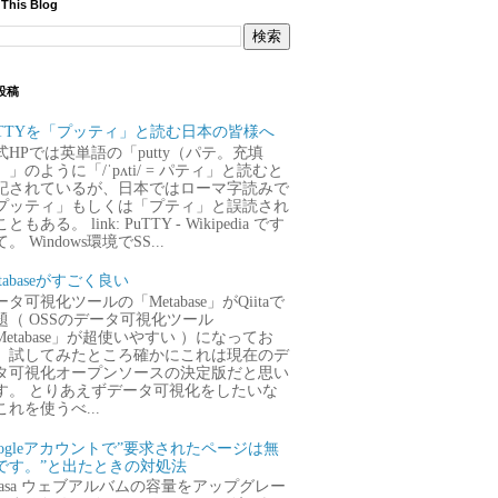
 This Blog
投稿
uTTYを「プッティ」と読む日本の皆様へ
式HPでは英単語の「putty（パテ。充填
）」のように「/ˈpʌti/ = パティ」と読むと
記されているが、日本ではローマ字読みで
プッティ」もしくは「プティ」と誤読され
ともある。 link: PuTTY - Wikipedia です
。 Windows環境でSS...
tabaseがすごく良い
タ可視化ツールの「Metabase」がQiitaで
題（ OSSのデータ可視化ツール
Metabase」が超使いやすい ）になってお
、試してみたところ確かにこれは現在のデ
タ可視化オープンソースの決定版だと思い
す。 とりあえずデータ可視化をしたいな
これを使うべ...
oogleアカウントで”要求されたページは無
です。”と出たときの対処法
icasa ウェブアルバムの容量をアップグレー