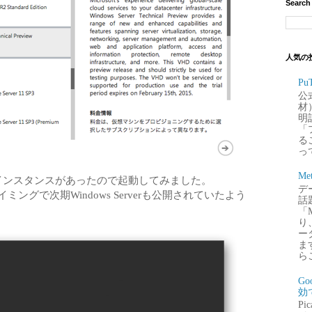
Search
人気の
P
公
材
明
「
るこ
って
Me
慣れないインスタンスがあったので起動してみました。
デー
イミングで次期Windows Serverも公開されていたよう
話
。
「
り
ー
ま
ら
G
効
P