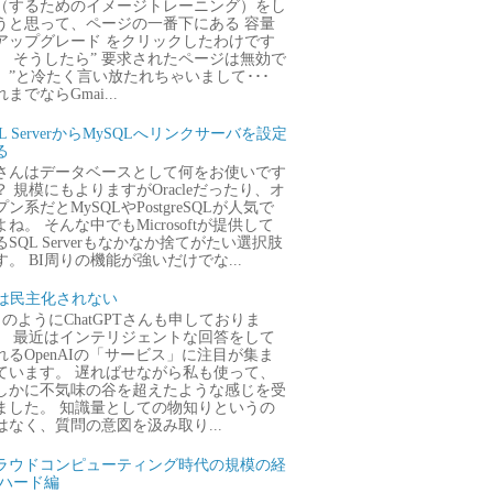
（するためのイメージトレーニング）をし
うと思って、ページの一番下にある 容量
アップグレード をクリックしたわけです
。 そうしたら” 要求されたページは無効で
。”と冷たく言い放たれちゃいまして･･･
までならGmai...
QL ServerからMySQLへリンクサーバを設定
る
さんはデータベースとして何をお使いです
？ 規模にもよりますがOracleだったり、オ
プン系だとMySQLやPostgreSQLが人気で
よね。 そんな中でもMicrosoftが提供して
るSQL Serverもなかなか捨てがたい選択肢
す。 BI周りの機能が強いだけでな...
Iは民主化されない
のようにChatGPTさんも申しておりま
。 最近はインテリジェントな回答をして
れるOpenAIの「サービス」に注目が集ま
ています。 遅ればせながら私も使って、
しかに不気味の谷を超えたような感じを受
ました。 知識量としての物知りというの
はなく、質問の意図を汲み取り...
ラウドコンピューティング時代の規模の経
 ハード編