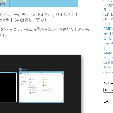
(37)
Blogg
ラウ
うにスタートメニューが表示されるようになりました！！
(22)
L
(16)
M
セス出来るのは嬉しい事です。
ース
のアイコンがVista時代から続いた立体的なものから
AMD
会
(11
ます。
コ
Lumia
ドゥ
WiMA
ポッド
(2)
糖
Ruby
(1
(1)
you
Archiv
広告